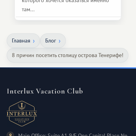
которого хочется оказаться именно
там...
Главная
Блог
8 причин посетить столицу острова Тенерифе!
Interlux Vacation Club
Main Office: Suite A1 9/F One Capital Place No