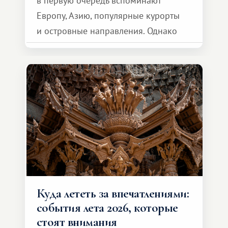
в первую очередь вспоминают
Европу, Азию, популярные курорты
и островные направления. Однако
возможности обменной системы
значительно шире. Среди них есть
и Африка — континент, который
способен подарить совершенно иной
формат путешествия.
Куда лететь за впечатлениями:
события лета 2026, которые
стоят внимания