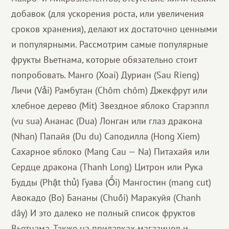
добавок (для ускорения роста, или увеличения
сроков хранения), делают их достаточно ценными
и популярными. Рассмотрим самые популярные
фрукты Вьетнама, которые обязательно стоит
попробовать. Манго (Xoai) Дуриан (Sau Rieng)
Личи (Vải) Рамбутан (Chôm chôm) Джекфрут или
хлебное дерево (Mit) Звездное яблоко Старэппл
(vu sua) Ананас (Dua) Лонган или глаз дракона
(Nhan) Папайя (Du du) Саподилла (Hong Xiem)
Сахарное яблоко (Mang Cau — Na) Питахайя или
Сердце дракона (Thanh Long) Цитрон или Рука
Будды (Phật thủ) Гуава (Ổi) Мангостин (mang cut)
Авокадо (Bo) Бананы (Chuối) Маракуйя (Chanh
dây) И это далеко не полный список фруктов
Вьетнама. Также на прилавках магазинов и