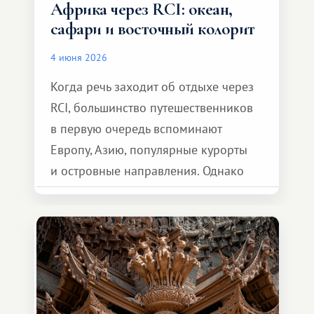
Африка через RCI: океан,
сафари и восточный колорит
4 июня 2026
Когда речь заходит об отдыхе через
RCI, большинство путешественников
в первую очередь вспоминают
Европу, Азию, популярные курорты
и островные направления. Однако
возможности обменной системы
значительно шире. Среди них есть
и Африка — континент, который
способен подарить совершенно иной
формат путешествия.