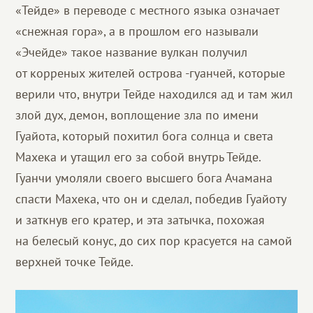
«Тейде» в переводе с местного языка означает
«снежная гора», а в прошлом его называли
«Эчейде» такое название вулкан получил
от корреных жителей острова -гуанчей, которые
верили что, внутри Тейде находился ад и там жил
злой дух, демон, воплощение зла по имени
Гуайота, который похитил бога солнца и света
Махека и утащил его за собой внутрь Тейде.
Гуанчи умоляли своего высшего бога Ачамана
спасти Махека, что он и сделал, победив Гуайоту
и заткнув его кратер, и эта затычка, похожая
на белесый конус, до сих пор красуется на самой
верхней точке Тейде.