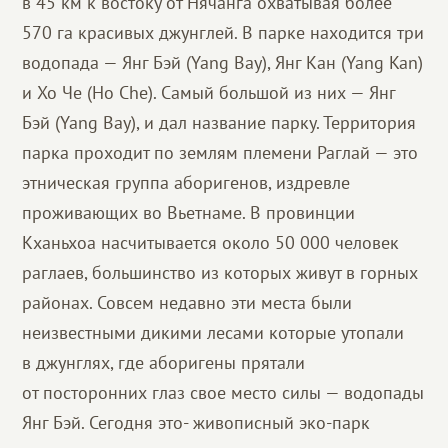
в 45 км к востоку от Нячанга охватывая более
570 га красивых джунглей. В парке находится три
водопада — Янг Бэй (Yang Bay), Янг Кан (Yang Kan)
и Хо Че (Ho Che). Самый большой из них — Янг
Бэй (Yang Bay), и дал название парку. Территория
парка проходит по землям племени Раглай — это
этническая группа аборигенов, издревле
проживающих во Вьетнаме. В провинции
Кханьхоа насчитывается около 50 000 человек
раглаев, большинство из которых живут в горных
районах. Совсем недавно эти места были
неизвестными дикими лесами которые утопали
в джунглях, где аборигены прятали
от посторонних глаз свое место силы — водопады
Янг Бэй. Сегодня это- живописный эко-парк