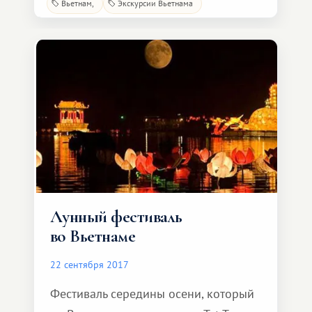
традиционном хозяйстве
Вьетнам
Экскурсии Вьетнама
вьетнамской культуры и является
одним из основных источников
дохода для прибрежных общин.
Отправившись в путешествие по
Вьетнаму, Вы найдете множество
прекрасных пляжей, на котор
Лунный фестиваль
во Вьетнаме
22 сентября 2017
Фестиваль середины осени, который