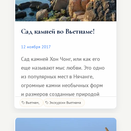
Сад камней во Вьетнаме!
12 ноября 2017
Сад камней Хон Чонг, или как его
еще называют мыс любви. Это одно
из популярных мест в Нячанге,
огромные камни необычных форм
и размеров созданные природой
завораживают своим величием.
Вьетнам
Экскурсии Вьетнама
Волны разбивающиеся о них
восхищают своей красотой.
Существует легенда, что великан-