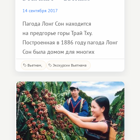
14 сентября 2017
Пагода Лонг Сон находится
на предгорье горы Трай Тху.
Построенная в 1886 году пагода Лонг
Сон была домом для многих
высокопоставленных буддийских
Вьетнам
Экскурсии Вьетнама
монахов. В 1936 году здесь был
основан Фонд буддийских
исследований Вьетнама. Во время
сильного шторма в 1900 году пагода
была серьезно повреждена, и после
восстановления храма была
перенесена к подножию