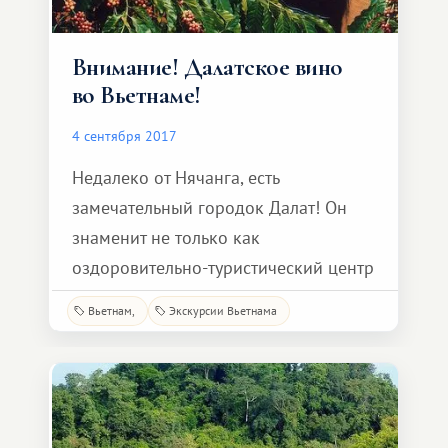
Внимание! Далатское вино
во Вьетнаме!
4 сентября 2017
Недалеко от Нячанга, есть
замечательный городок Далат! Он
знаменит не только как
оздоровительно-туристический центр
Вьетнама и город экзотических
Вьетнам
Экскурсии Вьетнама
фруктов, но и как родина
вьетнамского вина. Далатское вино
является гордостью местных жителей
и всей страны в целом. Искусство
производства виноградного вина во