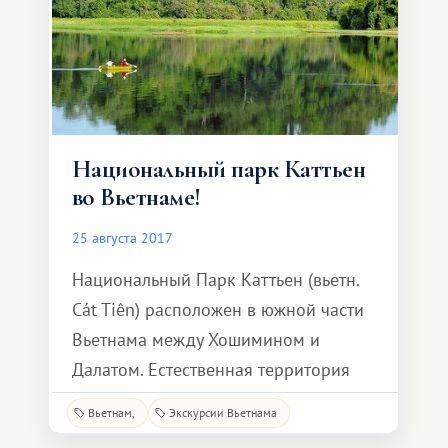
Вьетнаме, бывшей колонии Франции,
передал
Национальный парк Каттьен
во Вьетнаме!
25 августа 2017
Национальный Парк Каттьен (вьетн.
Cát Tiên) расположен в южной части
Вьетнама между Хошимином и
Далатом. Естественная территория
национального парка Каттьен
Вьетнам
Экскурсии Вьетнама
составляет 72 000 гектаров. Это один