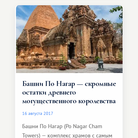
из самых важных и крупнейших
национальных парков Вьетнама с
удивительно разнообразным
ландшафтом, первозданного леса и
лугов через которые про
Башни По Нагар — скромные
остатки древнего
могущественного королевства
16 августа 2017
Башни По Нагар (Po Nagar Cham
Towers) — комплекс храмов с самым