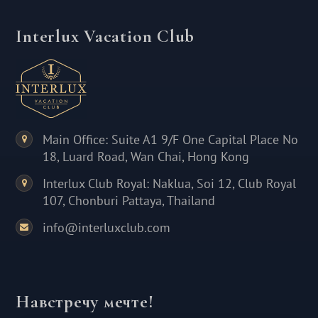
как самая длинная в мире. Вас ждет:
Океанариум;
Interlux Vacation Club
Main Office: Suite A1 9/F One Capital Place No
18, Luard Road, Wan Chai, Hong Kong
Interlux Club Royal: Naklua, Soi 12, Club Royal
107, Chonburi Pattaya, Thailand
info@interluxclub.com
Навстречу мечте!