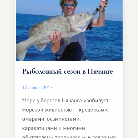
достопримечательностей в Паттайе
построенная в 1986 году и имеет
площадь 46400 квадратных метров.
Все модели вып
Рыболовный сезон в Нячанге
12 апреля 2017
Море у берегов Нячанга изобилует
морской живностью — креветками,
омарами, осьминогами,
каракатицами и многими
обитателями тропических и северных