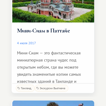
Мини-Сиам в Паттайе
4 июля 2017
Мини-Сиам — это фантастическая
миниатюрная страна чудес под
открытым небом, где вы можете
увидеть знаменитые копии самых
известных зданий в Таиланде и
известных чудес света по всему миру.
Таиланд
Экскурсии Вьетнама
Мини-Сиам одна из популярных
туристических