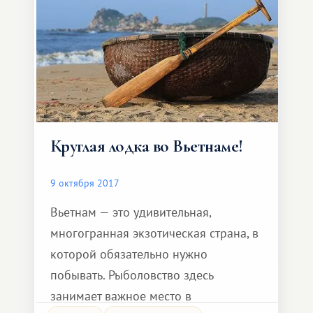
дракон подглядывал за феей, которая
здесь купалась. Вскоре они полюбили
друг дру
Круглая лодка во Вьетнаме!
9 октября 2017
Вьетнам — это удивительная,
многогранная экзотическая страна, в
которой обязательно нужно
побывать. Рыболовство здесь
занимает важное место в