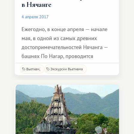
в Нячанге
4 апреля 2017
Ежегодно, в конце апреля — начале
мая, в одной из самых древних
достопримечательностей Нячанга —
башнях По Нагар, проводится
фестиваль, посвященный местной
Вьетнам
Экскурсии Вьетнама
одноименной богине По Нагар. Ее
имя переводится как «Мать страны».
По легенде именно она научила
народ возделывать рис, заниматься
сельским хозяйством и
ремесленничество