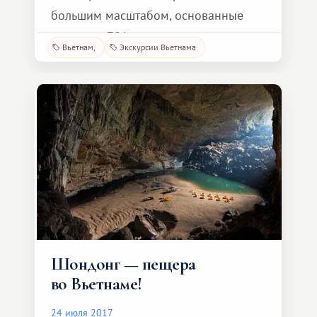
большим масштабом, основанные
где-то до 781 года н. э. становятся
Вьетнам
Экскурсии Вьетнама
уникальными остатками руин
древнего королевства Чам (Cham),
который веками управлял южным и
центральным Вьетнамом. Древние
Чамские башни расположены на
вершине горы Ку-Лао (Cu Lao) и
выделяются как инопланетные фо
Шондонг — пещера
во Вьетнаме!
24 июля 2017