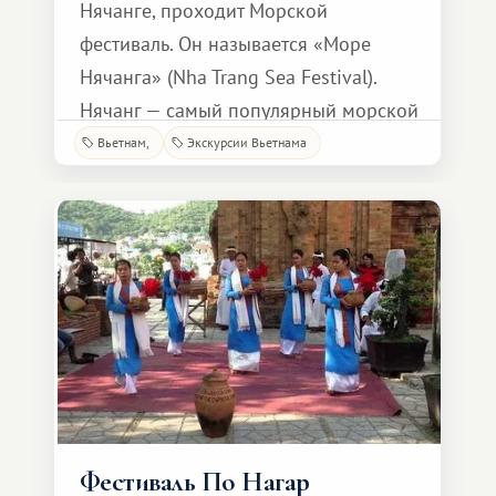
Нячанге, проходит Морской
фестиваль. Он называется «Море
Нячанга» (Nha Trang Sea Festival).
Нячанг — самый популярный морской
курорт Вьетнама и здесь вся жизнь
Вьетнам
Экскурсии Вьетнама
посвящена морю, поэтому Морской
фестиваль является любимым
праздником как для туристов так
и для местных жителей. В этом году
фестиваль пройдет с 10 по 13
Фестиваль По Нагар