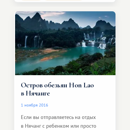
Водопад Thác Voi связан с историей
любви и смерти.Согласно местной
легенде, влюбленная пара, которой
не позволяли быть вместе, бросилась
с горы вниз. Их судьбу оплакивал
слон. Его слезы и пор
Остров обезьян Hon Lao
в Нячанге
1 ноября 2016
Если вы отправляетесь на отдых
в Нячанг с ребенком или просто