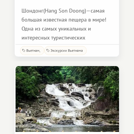
Шондонг(Hang Son Doong)—самая
большая известная пещера в мире!
Одна из самых уникальных и
интересных туристических
достопримечательностей в
Вьетнам
Экскурсии Вьетнама
Центральном Вьетнаме. Расположена
в провинции Куанг Бинь, в самом
сердце национального парка Фонг
Нха — Ке Бан( Phong Nha-Ke Bang),
который был назван объектом
Всемирного наследия ЮНЕСКО в
2003