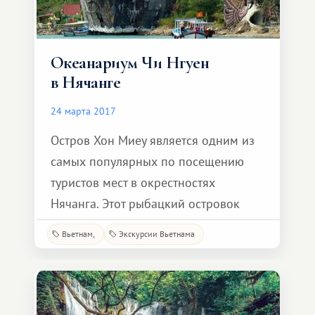
Океанариум Чи Нгуен
в Нячанге
24 марта 2017
Остров Хон Миеу является одним из
самых популярных по посещению
туристов мест в окрестностях
Нячанга. Этот рыбацкий островок
прославился на весь мир своим
Вьетнам
Экскурсии Вьетнама
необычным океанариумом Чи Нгуен,
известным еще так же как Дворец
Нептуна. Его построил обычный
рыбак в 1971 году на собственные