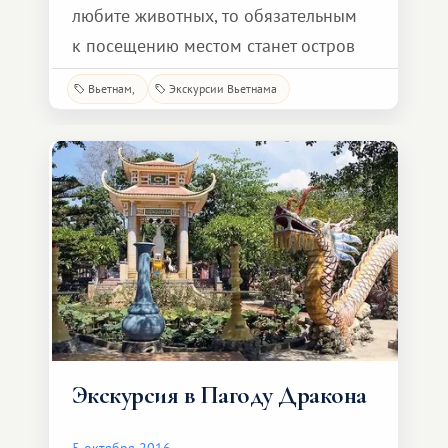
любите животных, то обязательным
к посещению местом станет остров
обезьян Hon Lao. Добраться
Вьетнам
Экскурсии Вьетнама
до острова вы сможете
на специальной моторной лодке, что
сделает вашу поездку еще
интереснее! Большая часть острова
покрыта непролазными джунглями,
но вьетнамцы. как любители
ландшафтных изысков
Экскурсия в Пагоду Дракона
5 октября 2016