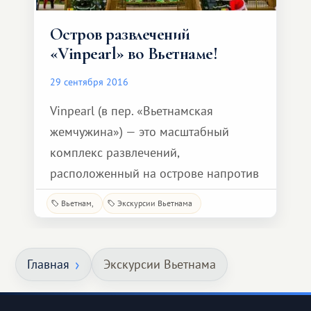
Остров развлечений
«Vinpearl» во Вьетнаме!
29 сентября 2016
Vinpearl (в пер. «Вьетнамская
жемчужина») — это масштабный
комплекс развлечений,
расположенный на острове напротив
города Нячанг. Уже сам путь
Вьетнам
Экскурсии Вьетнама
на остров станет для вас
увлекательным путешествием, ведь
добираться туда вы будете над морем
Главная
Экскурсии Вьетнама
по канатной дороге, которая
занесена в книгу рекордов Гиннеса,