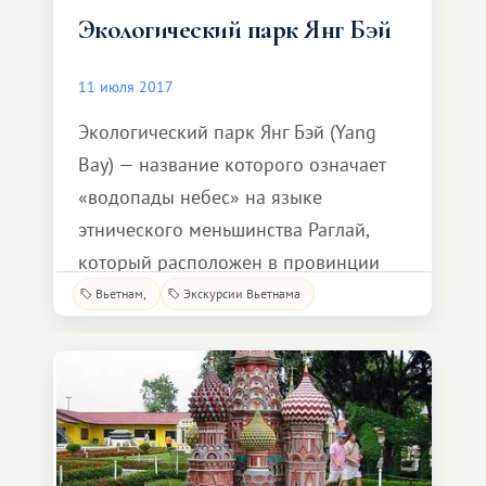
Экологический парк Янг Бэй
11 июля 2017
Экологический парк Янг Бэй (Yang
Bay) — название которого означает
«водопады небес» на языке
этнического меньшинства Раглай,
который расположен в провинции
Кханьхоа, в 45 км к востоку
Вьетнам
Экскурсии Вьетнама
от Нячанга охватывая более 570 га
красивых джунглей. В парке
находится три водопада — Янг Бэй
(Yang Bay), Янг Кан (Yang Kan) и Хо Че
(Ho Che). Самый большой из них —