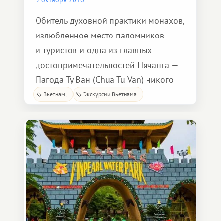
Обитель духовной практики монахов,
излюбленное место паломников
и туристов и одна из главных
достопримечательностей Нячанга —
Пагода Ту Ван (Chua Tu Van) никого
не оставит равнодушным!
Вьетнам
Экскурсии Вьетнама
На территории пагоды очень много
различных статуй божеств
и животных, красочных алтарей для
подношений. Всё пропитано духом
буддизма, спокойствием
и умиротворением.