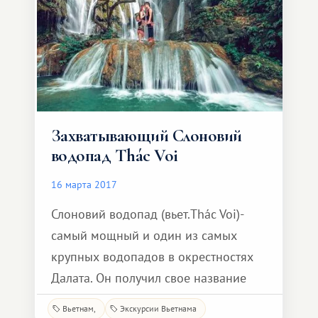
средства в виде затонувшего корабля,
лежащего на дне морском, обр
Захватывающий Слоновий
водопад Thác Voi
16 марта 2017
Слоновий водопад (вьет.Thác Voi)-
самый мощный и один из самых
крупных водопадов в окрестностях
Далата. Он получил свое название
от скалы, напоминающей слона.
Вьетнам
Экскурсии Вьетнама