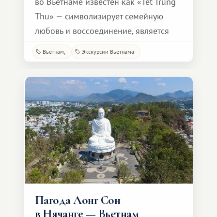
во Вьетнаме известен как «Tet Trung
Thu» — символизирует семейную
любовь и воссоединение, является
излюбленным праздником для
Вьетнам
Экскурсии Вьетнама
этнических китайцев и вьетнамцев
во всем мире. Ежегодный фестиваль
проводится в 15-й день восьмого
месяца по лунному календарю,
который выпадает на 4 октября
2017 года. Праздник часто назыв
Пагода Лонг Сон
в Нячанге — Вьетнам