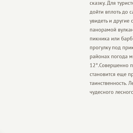
сказку. Для тури
дойти вплоть до 
увидеть и другие
панорамой вулкан
пикника или барб
прогулку под при
районах погода м
12°.Совершенно по
становится еще п
таинственность. 
чудесного лесног