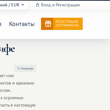
ский
/ EUR
Вход и Регистрация
РЕГИСТРАЦИЯ
я
Контакты
СЕРТИФИКАТА
рифе
Тенерифе
ет «лес
ристов и идеально
естам.
из огромных
пасть в настоящую