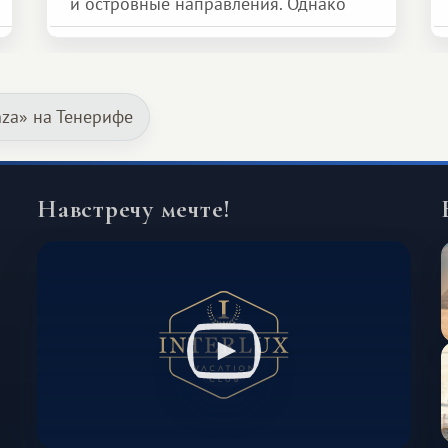
и островные направления. Однако
возможности обменной системы
значительно шире. Среди них есть
и Африка — континент, который
nza» на Тенерифе
способен подарить совершенно иной
формат путешествия.
Навстречу мечте!