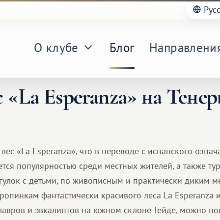
Рус
О клубе
Блог
Направлени
 «La Esperanza» на Тене
ес «La Esperanza», что в переводе с испанского означа
тся популярностью среди местных жителей, а также ту
гулок с детьми, по живописным и практически диким м
тропинкам фантастически красивого леса La Esperanza 
 лавров и эвкалиптов на южном склоне Тейде, можно по