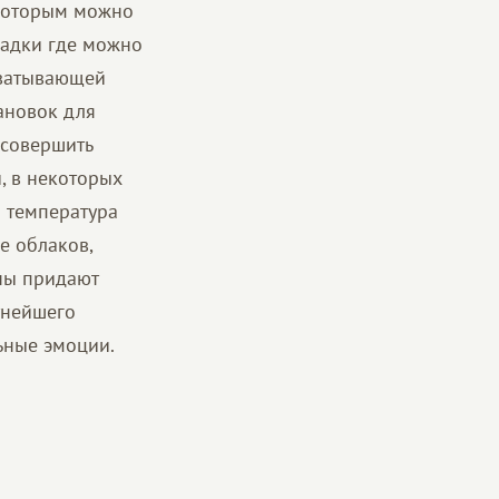
 которым можно
щадки где можно
хватывающей
ановок для
 совершить
, в некоторых
м температура
е облаков,
ны придают
тнейшего
ьные эмоции.