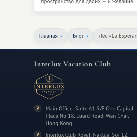
пространство для двоих — и желание
сделать для близкого человека что-то
особенное. Не обязательно
масштабное, но тёплое
Главная
Блог
Лес «La Espera
и запоминающееся :)
Interlux Vacation Club
Main Office: Suite A1 9/F One Capital
Place No 18, Luard Road, Wan Chai,
Hong Kong
Interlux Club Royal: Naklua, Soi 12,