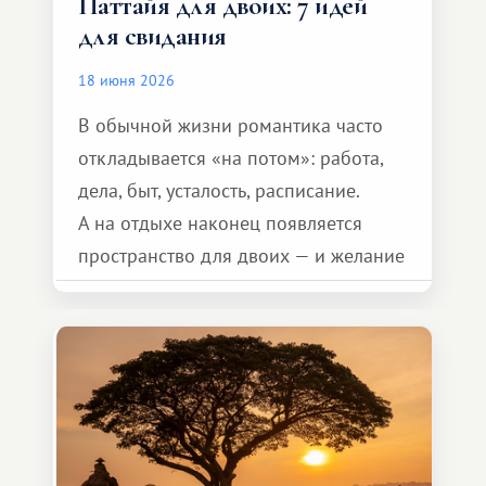
Паттайя для двоих: 7 идей
для свидания
18 июня 2026
В обычной жизни романтика часто
откладывается «на потом»: работа,
дела, быт, усталость, расписание.
А на отдыхе наконец появляется
пространство для двоих — и желание
сделать для близкого человека что-то
особенное. Не обязательно
масштабное, но тёплое
и запоминающееся :)