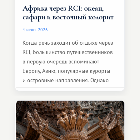
Африка через RCI: океан,
сафари и восточный колорит
4 июня 2026
Когда речь заходит об отдыхе через
RCI, большинство путешественников
в первую очередь вспоминают
Европу, Азию, популярные курорты
и островные направления. Однако
возможности обменной системы
значительно шире. Среди них есть
и Африка — континент, который
способен подарить совершенно иной
формат путешествия.