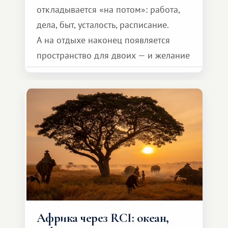
откладывается «на потом»: работа,
дела, быт, усталость, расписание.
А на отдыхе наконец появляется
пространство для двоих — и желание
сделать для близкого человека что-то
особенное. Не обязательно
масштабное, но тёплое
и запоминающееся :)
Африка через RCI: океан,