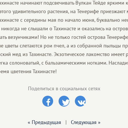
Тахинасте начинают подсвечивать Вулкан Тейде яркими 
 этого удивительного растения, на Тенерифе приезжают
Тахинасте с середины мая по начало июня, буквально не
 никогда не слышали о Тахинасте и оказались на остров
ать везунчиками! Но не только гостей острова Тенериф
ие цветы слетаются рои пчел, а из собранной пыльцы п
кий мед из Тахинасте. Экзотическое лакомство имеет р
егка солоноватый, с бальзамическими нотками. Наслад
ремя цветения Тахинасте!
Поделиться в социальных сетях
« Предыдущая
|
Следующая »