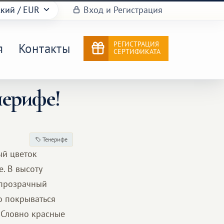
ский
/ EUR
Вход и Регистрация
РЕГИСТРАЦИЯ
я
Контакты
СЕРТИФИКАТА
нерифе!
Тенерифе
ый цветок
е. В высоту
а прозрачный
но покрываться
 Словно красные