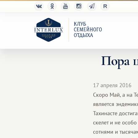
Пора ц
17 апреля 2016
Скоро Май, а на Т
является эндемико
Тахинасте достига
скелет и не особо
сотнями и тысяча