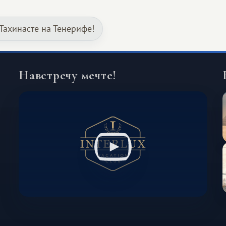
значительно шире. Среди них есть
и Африка — континент, который
Тахинасте на Тенерифе!
способен подарить совершенно иной
формат путешествия.
Навстречу мечте!