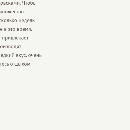
красками. Чтобы
 множество
сколько недель.
е в это время,
е привлекает
роизводят
едкий вкус, очень
итесь отдыхом