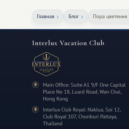
особенное. Не обязательно
масштабное, но тёплое
Главная
Блог
Пора цветения 
и запоминающееся :)
Interlux Vacation Club
Main Office: Suite A1 9/F One Capital
Place No 18, Luard Road, Wan Chai,
Hong Kong
Interlux Club Royal: Naklua, Soi 12,
Club Royal 107, Chonburi Pattaya,
Thailand