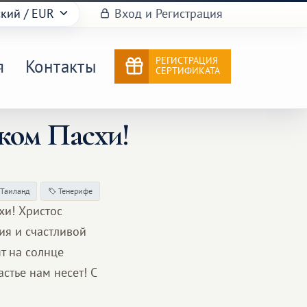
ский
/ EUR
Вход и Регистрация
РЕГИСТРАЦИЯ
я
Контакты
СЕРТИФИКАТА
ком Пасхи!
Таиланд
Тенерифе
хи! Христос
ия и счастливой
ят на солнце
астье нам несет! С