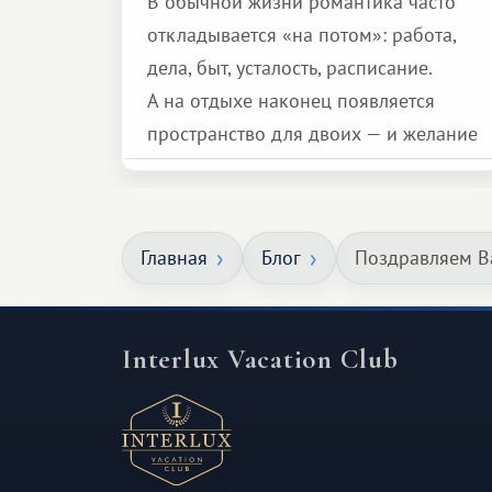
В обычной жизни романтика часто
откладывается «на потом»: работа,
дела, быт, усталость, расписание.
А на отдыхе наконец появляется
пространство для двоих — и желание
сделать для близкого человека что-то
особенное. Не обязательно
масштабное, но тёплое
Главная
Блог
Поздравляем В
и запоминающееся :)
Interlux Vacation Club