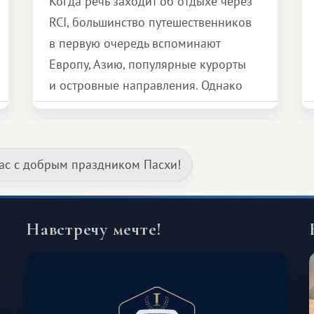
Когда речь заходит об отдыхе через
RCI, большинство путешественников
в первую очередь вспоминают
Европу, Азию, популярные курорты
и островные направления. Однако
возможности обменной системы
значительно шире. Среди них есть
и Африка — континент, который
ас с добрым праздником Пасхи!
способен подарить совершенно иной
формат путешествия.
Навстречу мечте!