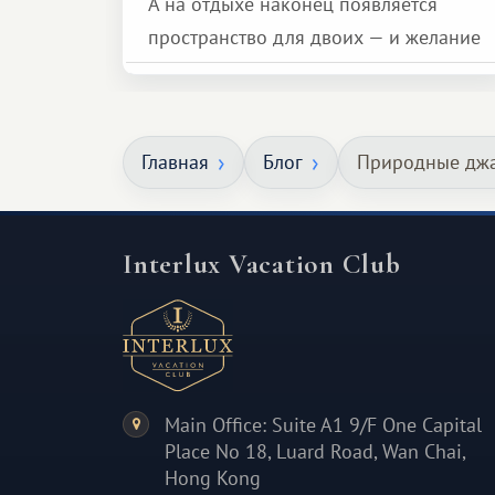
А на отдыхе наконец появляется
пространство для двоих — и желание
сделать для близкого человека что-то
особенное. Не обязательно
масштабное, но тёплое
Главная
Блог
Природные джа
и запоминающееся :)
Interlux Vacation Club
Main Office: Suite A1 9/F One Capital
Place No 18, Luard Road, Wan Chai,
Hong Kong