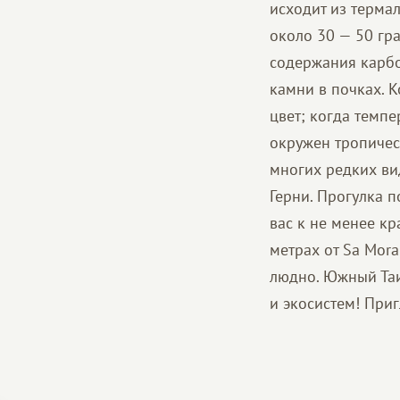
исходит из терма
около 30 — 50 гра
содержания карбо
камни в почках. 
цвет; когда темпе
окружен тропичес
многих редких ви
Герни. Прогулка 
вас к не менее кр
метрах от Sa Mora
людно. Южный Таи
и экосистем! При