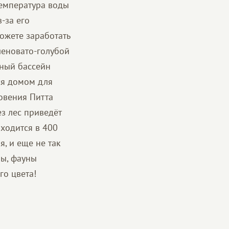
Температура воды
-за его
ожете заработать
леновато-голубой
дный бассейн
ся домом для
овения Питта
з лес приведёт
аходится в 400
я, и еще не так
ы, фауны
го цвета!