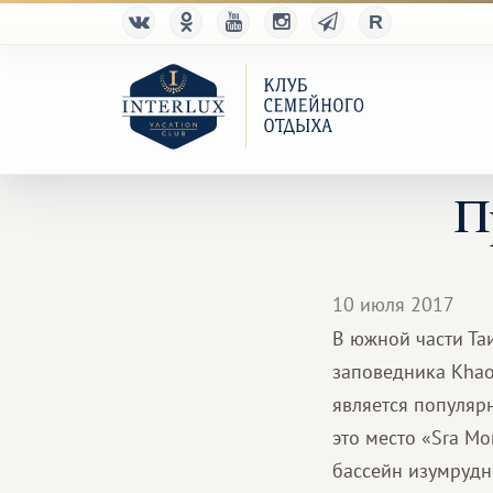
П
10 июля 2017
В южной части Та
заповедника Khao 
является популяр
это место «Srа M
бассейн изумрудн