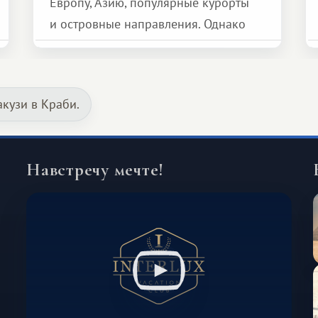
Европу, Азию, популярные курорты
и островные направления. Однако
возможности обменной системы
значительно шире. Среди них есть
и Африка — континент, который
кузи в Краби.
способен подарить совершенно иной
формат путешествия.
Навстречу мечте!