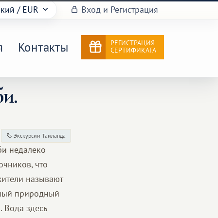
ский
/ EUR
Вход и Регистрация
РЕГИСТРАЦИЯ
я
Контакты
СЕРТИФИКАТА
и.
Экскурсии Таиланда
би недалеко
очников, что
жители называют
асный природный
 Вода здесь