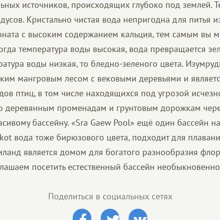
льных источников, происходящих глубоко под землей. 
дусов. Кристально чистая вода непригодна для питья из
ната с высоким содержанием кальция, тем самым вы м
Когда температура воды высокая, вода превращается зе
ратура воды низкая, то бледно-зеленого цвета. Изумру
ким мангровым лесом с вековыми деревьями и являет
дов птиц, в том числе находящихся под угрозой исчезн
по деревянным променадам и грунтовым дорожкам чере
асивому бассейну. «Sra Gaew Pool» ещё один бассейн н
kot вода тоже бирюзового цвета, подходит для плавани
ланд является домом для богатого разнообразия флор
глашаем посетить естественный бассейн необыкновенно
Поделиться в социальных сетях