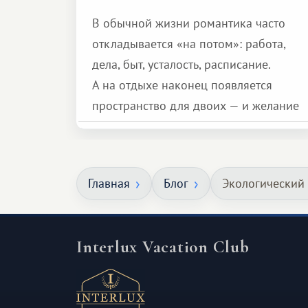
В обычной жизни романтика часто
откладывается «на потом»: работа,
дела, быт, усталость, расписание.
А на отдыхе наконец появляется
пространство для двоих — и желание
сделать для близкого человека что-то
особенное. Не обязательно
масштабное, но тёплое
Главная
Блог
Экологический 
и запоминающееся :)
Interlux Vacation Club