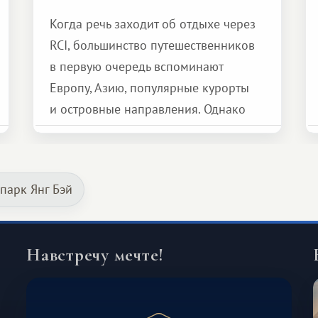
Когда речь заходит об отдыхе через
RCI, большинство путешественников
в первую очередь вспоминают
Европу, Азию, популярные курорты
и островные направления. Однако
возможности обменной системы
значительно шире. Среди них есть
и Африка — континент, который
парк Янг Бэй
способен подарить совершенно иной
формат путешествия.
Навстречу мечте!