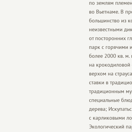
по землям племен
во Вьетнаме. В п
большинство из к
неизвестными дик
от посторонних гл
парк с горячими 
более 2000 кв. м.
на крокодиловой 
верхом на страуса
ставки в традици
традиционным му
специальные блюд
дерева; Искупатьс
с карликовыми ло
Экологический па