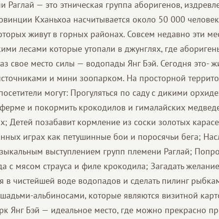
и Раглай — это этническая группа аборигенов, издрев
ровинции Кханьхоа насчитывается около 50 000 человек
оторых живут в горных районах. Совсем недавно эти ме
ими лесами которые утопали в джунглях, где абориген
аз свое место силы — водопады Янг Бэй. Сегодня это- 
источниками и мини зоопарком. На просторной терри
 посетители могут: Прогуляться по саду с дикими орхид
ферме и покормить крокодилов и гималайских медведе
х; Детей позабавит кормление из соски золотых карасе
онных играх как петушинные бои и поросячьи бега; Нас
зыкальным выступлением групп племени Раглай; Попро
а с мясом страуса и филе крокодила; Загадать желани
я в чистейшей воде водопадов и сделать пилинг рыбкам
шадьми-альбиносами, которые являются визитной карт
рк Янг Бэй — идеальное место, где можно прекрасно п