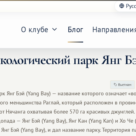
Рус
О клубе
Блог
Направлени
кологический парк Янг Б
Вьетнам
рк Янг Бэй (Yang Bay) — название которого означает «
кого меньшинства Раглай, который расположен в прови
 от Нячанга охватывая более 570 га красивых джунглей.
опада — Янг Бэй (Yang Bay), Янг Кан (Yang Kan) и Хо Че 
Янг Бэй (Yang Bay), и дал название парку. Территория 