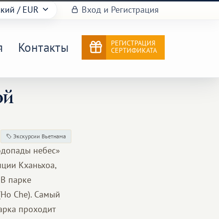
ский
/ EUR
Вход и Регистрация
РЕГИСТРАЦИЯ
я
Контакты
СЕРТИФИКАТА
эй
Экскурсии Вьетнама
водопады небес»
нции Кханьхоа,
 В парке
(Ho Che). Самый
парка проходит