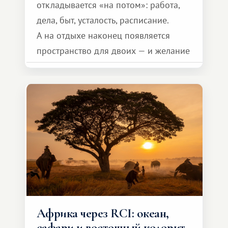
откладывается «на потом»: работа,
дела, быт, усталость, расписание.
А на отдыхе наконец появляется
пространство для двоих — и желание
сделать для близкого человека что-то
особенное. Не обязательно
масштабное, но тёплое
и запоминающееся :)
Африка через RCI: океан,
сафари и восточный колорит