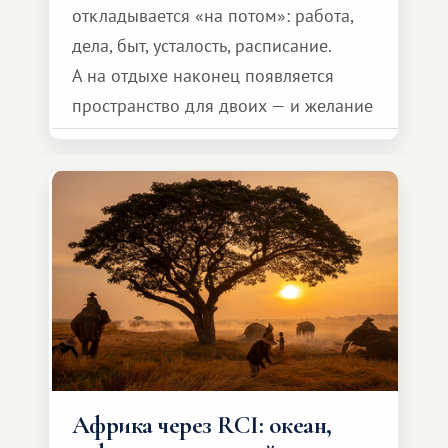
откладывается «на потом»: работа,
дела, быт, усталость, расписание.
А на отдыхе наконец появляется
пространство для двоих — и желание
сделать для близкого человека что-то
особенное. Не обязательно
масштабное, но тёплое
и запоминающееся :)
Африка через RCI: океан,