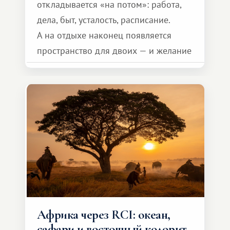
откладывается «на потом»: работа,
дела, быт, усталость, расписание.
А на отдыхе наконец появляется
пространство для двоих — и желание
сделать для близкого человека что-то
особенное. Не обязательно
масштабное, но тёплое
и запоминающееся :)
Африка через RCI: океан,
сафари и восточный колорит