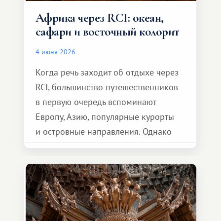
Африка через RCI: океан,
сафари и восточный колорит
4 июня 2026
Когда речь заходит об отдыхе через
RCI, большинство путешественников
в первую очередь вспоминают
Европу, Азию, популярные курорты
и островные направления. Однако
возможности обменной системы
значительно шире. Среди них есть
и Африка — континент, который
способен подарить совершенно иной
формат путешествия.