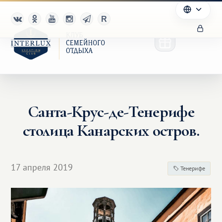
Санта-Крус-де-Тенерифе
Клуб
столица Канарских остров.
Преимущества
Партнерам
17 апреля 2019
Тенерифе
Благотворительность