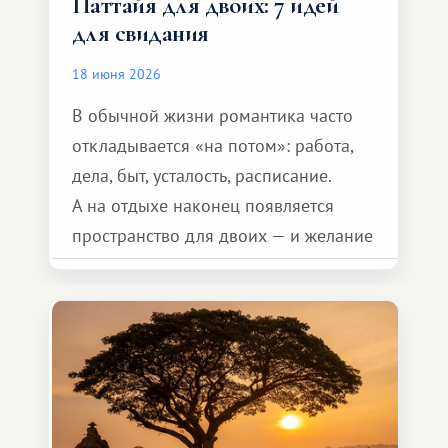
Паттайя для двоих: 7 идей
для свидания
18 июня 2026
В обычной жизни романтика часто
откладывается «на потом»: работа,
дела, быт, усталость, расписание.
А на отдыхе наконец появляется
пространство для двоих — и желание
сделать для близкого человека что-то
особенное. Не обязательно
масштабное, но тёплое
и запоминающееся :)