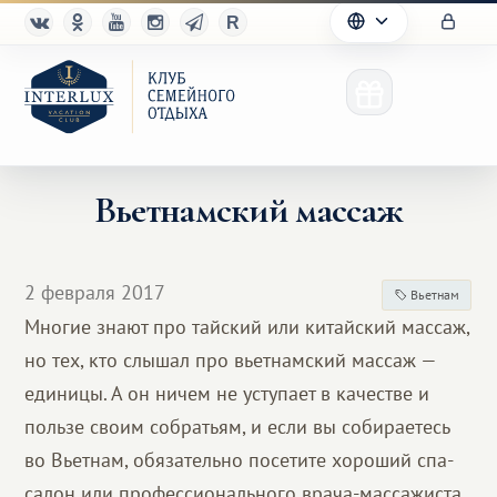
Вьетнамский массаж
Клуб
2 февраля 2017
Вьетнам
Преимущества
Многие знают про тайский или китайский массаж,
но тех, кто слышал про вьетнамский массаж —
Партнерам
единицы. А он ничем не уступает в качестве и
Благотворительность
пользе своим собратьям, и если вы собираетесь
во Вьетнам, обязательно посетите хороший спа-
салон или профессионального врача-массажиста.