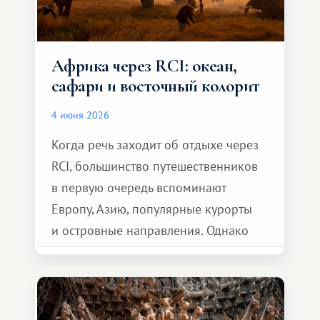
Африка через RCI: океан,
сафари и восточный колорит
4 июня 2026
Когда речь заходит об отдыхе через
RCI, большинство путешественников
в первую очередь вспоминают
Европу, Азию, популярные курорты
и островные направления. Однако
возможности обменной системы
значительно шире. Среди них есть
и Африка — континент, который
способен подарить совершенно иной