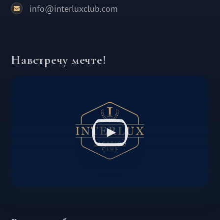
info@interluxclub.com
Навстречу мечте!