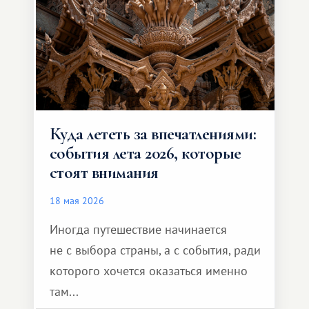
формат путешествия.
Куда лететь за впечатлениями:
события лета 2026, которые
стоят внимания
18 мая 2026
Иногда путешествие начинается
не с выбора страны, а с события, ради
которого хочется оказаться именно
там...