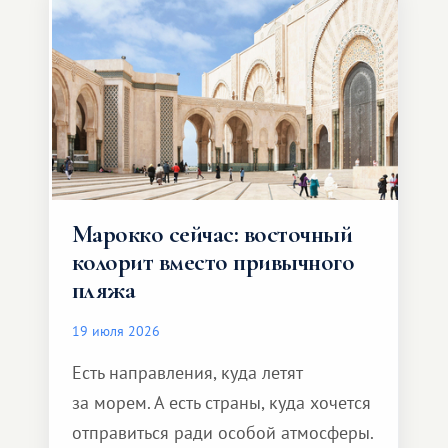
Марокко сейчас: восточный
колорит вместо привычного
пляжа
19 июля 2026
Есть направления, куда летят
за морем. А есть страны, куда хочется
отправиться ради особой атмосферы.