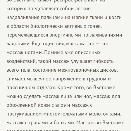
которых представляет собой легкие
надавливания пальцами на мягкие ткани и кости
в области биологически активных точек,
перемежающиеся энергичными поглаживаниями
ладонями. Еще один вид массажа это — это
массаж ногами. Помимо уже описанных
воздействий, такой массаж улучшает гибкость
всего тела, состояние межпозвоночных дисков,
снимает мышечное напряжение в грудном и
поясничном отделах. Кроме того, во Вьетнаме
можно сделать массаж лица или ног, массаж для
обожженной кожи с алоэ и массаж с
постукиванием многоигольчатыми молоточками,
массаж с травами и банками. Массаж во Вьетнаме