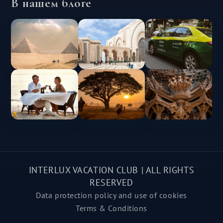
В нашем блоге
INTERLUX VACATION CLUB | ALL RIGHTS
RESERVED
Data protection policy and use of cookies
Terms & Conditions