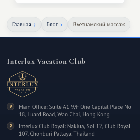
Главная
Блог
Вьетнамский массаж
Interlux Vacation Club
Main Office: Suite A1 9/F One Capital Place No
18, Luard Road, Wan Chai, Hong Kong
Interlux Club Royal: Naklua, Soi 12, Club Royal
107, Chonburi Pattaya, Thailand