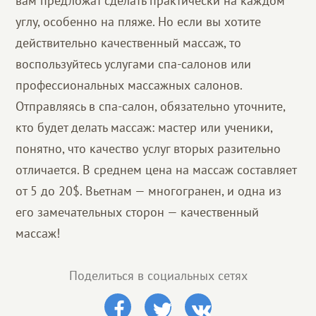
вам предложат сделать практически на каждом
углу, особенно на пляже. Но если вы хотите
действительно качественный массаж, то
воспользуйтесь услугами спа-салонов или
профессиональных массажных салонов.
Отправляясь в спа-салон, обязательно уточните,
кто будет делать массаж: мастер или ученики,
понятно, что качество услуг вторых разительно
отличается. В среднем цена на массаж составляет
от 5 до 20$. Вьетнам — многогранен, и одна из
его замечательных сторон — качественный
массаж!
Поделиться в социальных сетях