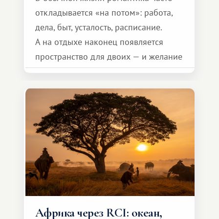
откладывается «на потом»: работа,
дела, быт, усталость, расписание.
А на отдыхе наконец появляется
пространство для двоих — и желание
сделать для близкого человека что-то
особенное. Не обязательно
масштабное, но тёплое
и запоминающееся :)
Африка через RCI: океан,