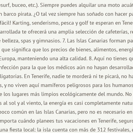
tesurf, buceo, etc.). Siempre puedes alquilar una moto acuát
n barco pirata. ¿O tal vez siempre has soñado con hacer p
ácil! Karting, senderismo, pesca y golf te esperan en Teneri
arrollada te ofrecerá una amplia selección de cafeterías, r
e belleza, spas y gimnasios. 7. Las Islas Canarias forman p
o que significa que los precios de bienes, alimentos, energ
uropa, manteniendo una alta calidad. 8. Aquí no tienes 
nfección para la que los médicos aún no hayan desarrolla
igatorias. En Tenerife, nadie te morderá ni te picará, no h
, y no viven aquí mamíferos peligrosos para los humanos. 
e los lugares más limpios ecológicamente del mundo. No 
s al sol y al viento, la energía es casi completamente natur
oco común en las Islas Canarias, pero no es necesario en
importa cuándo planees tus vacaciones en Tenerife, segur
na fiesta local: la isla cuenta con más de 312 festivales,