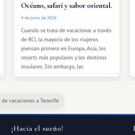
Océano, safari y sabor oriental.
4 de junio de 2026
Cuando se trata de vacacionar a través
de RCI, la mayoría de los viajeros
piensan primero en Europa, Asia, los
resorts más populares y los destinos
insulares. Sin embargo, las
oportunidades que ofrece el sistema
de intercambio son mucho más
amplias. Entre ellas se encuentra
r de vacaciones a Tenerife
África, un continente que ofrece una
experiencia de viaje completamente
diferente.
¡Hacia el sueño!