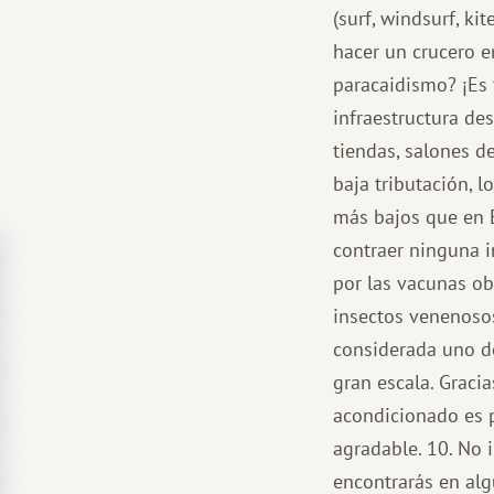
(surf, windsurf, ki
hacer un crucero e
paracaidismo? ¡Es f
infraestructura des
tiendas, salones d
baja tributación, l
más bajos que en E
contraer ninguna i
por las vacunas obl
insectos venenosos
considerada uno d
gran escala. Gracia
acondicionado es p
agradable. 10. No 
encontrarás en algu