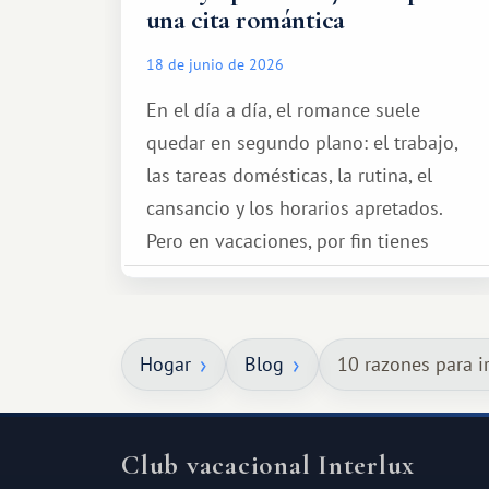
una cita romántica
18 de junio de 2026
En el día a día, el romance suele
quedar en segundo plano: el trabajo,
las tareas domésticas, la rutina, el
cansancio y los horarios apretados.
Pero en vacaciones, por fin tienes
espacio para dos y ganas de hacer algo
especial por tu pareja. No tiene por
qué ser algo grandioso, pero sí algo
Hogar
Blog
10 razones para i
cálido y memorable.
Club vacacional Interlux