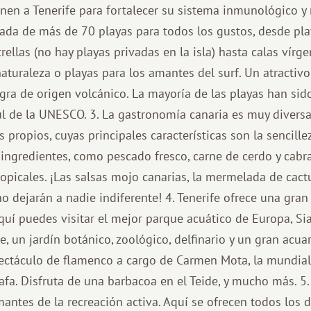
enen a Tenerife para fortalecer su sistema inmunológico y 
deada de más de 70 playas para todos los gustos, desde pla
rellas (no hay playas privadas en la isla) hasta calas vír
aturaleza o playas para los amantes del surf. Un atractivo
gra de origen volcánico. La mayoría de las playas han si
l de la UNESCO. 3. La gastronomía canaria es muy diversa
s propios, cuyas principales características son la sencill
s ingredientes, como pescado fresco, carne de cerdo y cabr
ropicales. ¡Las salsas mojo canarias, la mermelada de cactu
no dejarán a nadie indiferente! 4. Tenerife ofrece una gra
quí puedes visitar el mejor parque acuático de Europa, Sia
, un jardín botánico, zoológico, delfinario y un gran acuar
pectáculo de flamenco a cargo de Carmen Mota, la mundi
afa. Disfruta de una barbacoa en el Teide, y mucho más. 5.
mantes de la recreación activa. Aquí se ofrecen todos los 