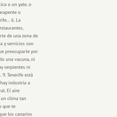
ica o un yate, o
arapente o
fe... 6. La
estaurantes,
arte de una zona de
ía y servicios son
que preocuparte por
do una vacuna, ni
ay serpientes ni
9. Tenerife está
hay industria a
al. El aire
 un clima tan
o que te
 que los canarios