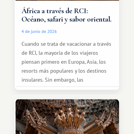
África a través de RCI:
Océano, safari y sabor oriental.
4 de junio de 2026
Cuando se trata de vacacionar a través
de RCI, la mayoría de los viajeros
piensan primero en Europa, Asia, los
resorts más populares y los destinos
insulares. Sin embargo, las
oportunidades que ofrece el sistema
de intercambio son mucho más
amplias. Entre ellas se encuentra
África, un continente que ofrece una
experiencia de viaje completamente
diferente.