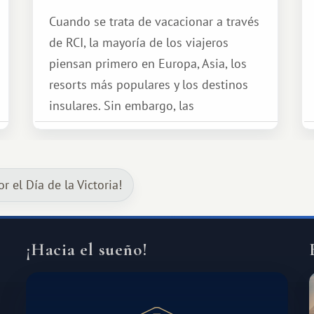
Cuando se trata de vacacionar a través
de RCI, la mayoría de los viajeros
piensan primero en Europa, Asia, los
resorts más populares y los destinos
insulares. Sin embargo, las
oportunidades que ofrece el sistema
de intercambio son mucho más
amplias. Entre ellas se encuentra
r el Día de la Victoria!
África, un continente que ofrece una
experiencia de viaje completamente
diferente.
¡Hacia el sueño!