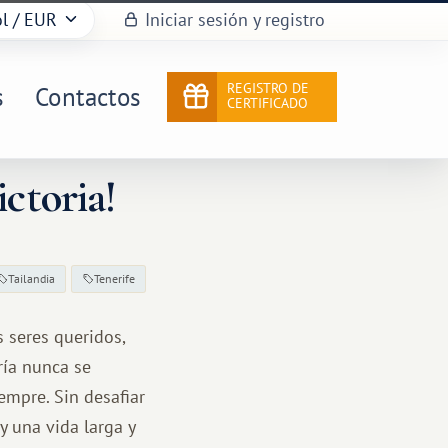
l
/ EUR
Iniciar sesión y registro
REGISTRO DE
s
Contactos
CERTIFICADO
ictoria!
Tailandia
Tenerife
s seres queridos,
ría nunca se
empre. Sin desafiar
y una vida larga y