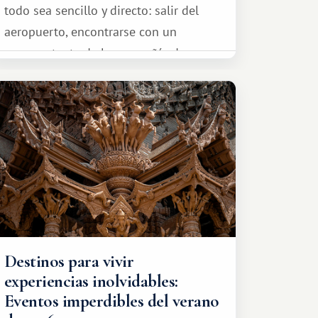
todo sea sencillo y directo: salir del
aeropuerto, encontrarse con un
representante de la compañía de
transporte, subir al coche y conducir
tranquilamente hasta el complejo
turístico.
Destinos para vivir
experiencias inolvidables:
Eventos imperdibles del verano