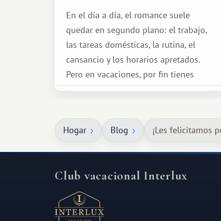
En el día a día, el romance suele
quedar en segundo plano: el trabajo,
las tareas domésticas, la rutina, el
cansancio y los horarios apretados.
Pero en vacaciones, por fin tienes
espacio para dos y ganas de hacer algo
especial por tu pareja. No tiene por
qué ser algo grandioso, pero sí algo
Hogar
Blog
¡Les felicitamos po
cálido y memorable.
Club vacacional Interlux