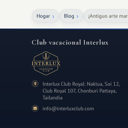
especial por tu pareja. No tiene por
qué ser algo grandioso, pero sí algo
Hogar
Blog
¡Antiguo arte marc
cálido y memorable.
Club vacacional Interlux
Interlux Club Royal: Naklua, Soi 12,
Club Royal 107, Chonburi Pattaya,
Tailandia
info@interluxclub.com