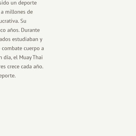
 sido un deporte
 a millones de
ucrativa. Su
nco años. Durante
ldados estudiaban y
de combate cuerpo a
n día, el Muay Thai
es crece cada año.
eporte.