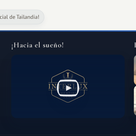
de intercambio son mucho más
amplias. Entre ellas se encuentra
ial de Tailandia!
África, un continente que ofrece una
experiencia de viaje completamente
diferente.
¡Hacia el sueño!