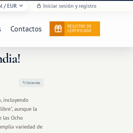
l
/ EUR
Iniciar sesión y registro
REGISTRO DE
s
Contactos
CERTIFICADO
ndia!
Tailandia
o, incluyendo
libre", aunque la
e las Ocho
 amplia variedad de