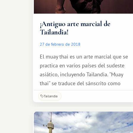
¡Antiguo arte marcial de
Tailandia!
27 de febrero de 2018
El muay thai es un arte marcial que se
practica en varios países del sudeste
asiático, incluyendo Tailandia. "Muay
thai" se traduce del sánscrito como
"lucha libre" o "combate libre", aunque
Tailandia
la definición más común es "boxeo
tailandés". También existe otro término
menos común.