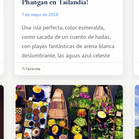
Phangan en Tailandia!
7 de mayo de 2018
Una isla perfecta, color esmeralda,
como sacada de un cuento de hadas,
con playas fantásticas de arena blanca
deslumbrante, las aguas azul celeste
del Golfo de Tailandia, palmeras que se
Tailandia
inclinan sobre la orilla y columpios en
la playa...