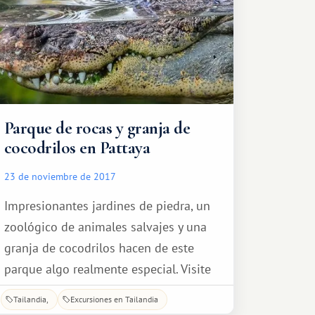
años.
Parque de rocas y granja de
cocodrilos en Pattaya
23 de noviembre de 2017
Impresionantes jardines de piedra, un
zoológico de animales salvajes y una
granja de cocodrilos hacen de este
parque algo realmente especial. Visite
una de las atracciones más populares
Tailandia
Excursiones en Tailandia
de Pattaya: el Parque de Piedras de