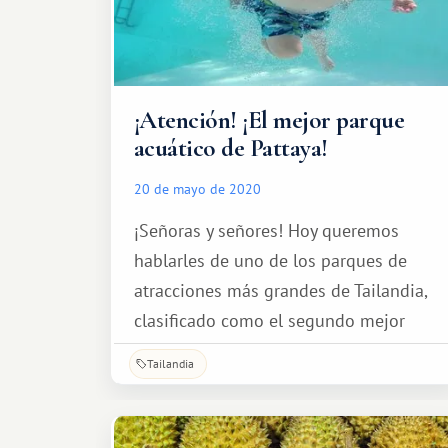
¡Atención! ¡El mejor parque
acuático de Pattaya!
20 de mayo de 2020
¡Señoras y señores! Hoy queremos
hablarles de uno de los parques de
atracciones más grandes de Tailandia,
clasificado como el segundo mejor
parque acuático de Asia según los
Tailandia
premios Travelers' Choice de
TripAdvisor. ¡Se trata del Parque
Acuático Ramayana!