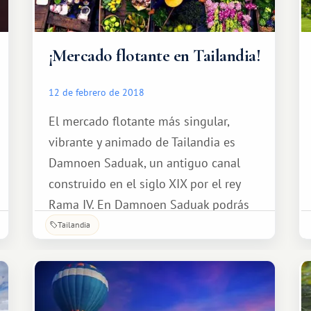
¡Mercado flotante en Tailandia!
12 de febrero de 2018
El mercado flotante más singular,
vibrante y animado de Tailandia es
Damnoen Saduak, un antiguo canal
construido en el siglo XIX por el rey
Rama IV. En Damnoen Saduak podrás
descubrir la vida tradicional tailandesa
Tailandia
sobre el agua, degustar la deliciosa
gastronomía tailandesa y saborear el
dulce aroma de exquisitas frutas
tropicales.