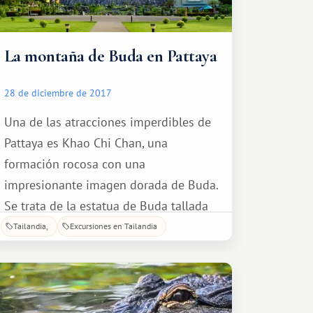
La montaña de Buda en Pattaya
28 de diciembre de 2017
Una de las atracciones imperdibles de
Pattaya es Khao Chi Chan, una
formación rocosa con una
impresionante imagen dorada de Buda.
Se trata de la estatua de Buda tallada
más grande del mundo, con 109
Tailandia
Excursiones en Tailandia
metros de altura y 70 metros de ancho.
El diseño en la roca se cortó con láser
en dos días. El proceso de plasmar la
imagen en láminas de oro duró varios