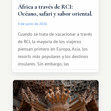
África a través de RCI:
Océano, safari y sabor oriental.
4 de junio de 2026
Cuando se trata de vacacionar a través
de RCI, la mayoría de los viajeros
piensan primero en Europa, Asia, los
resorts más populares y los destinos
insulares. Sin embargo, las
oportunidades que ofrece el sistema
de intercambio son mucho más
amplias. Entre ellas se encuentra
África, un continente que ofrece una
experiencia de viaje completamente
diferente.