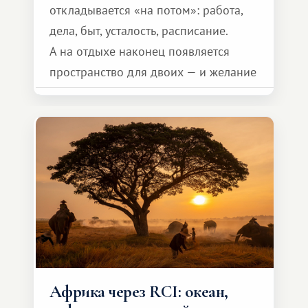
откладывается «на потом»: работа,
дела, быт, усталость, расписание.
А на отдыхе наконец появляется
пространство для двоих — и желание
сделать для близкого человека что-то
особенное. Не обязательно
масштабное, но тёплое
и запоминающееся :)
Африка через RCI: океан,