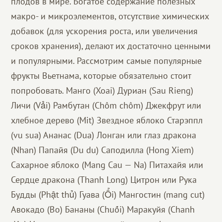
плодов в мире. Богатое содержание полезных
макро- и микроэлементов, отсутствие химических
добавок (для ускорения роста, или увеличения
сроков хранения), делают их достаточно ценными
и популярными. Рассмотрим самые популярные
фрукты Вьетнама, которые обязательно стоит
попробовать. Манго (Xoai) Дуриан (Sau Rieng)
Личи (Vải) Рамбутан (Chôm chôm) Джекфрут или
хлебное дерево (Mit) Звездное яблоко Старэппл
(vu sua) Ананас (Dua) Лонган или глаз дракона
(Nhan) Папайя (Du du) Саподилла (Hong Xiem)
Сахарное яблоко (Mang Cau — Na) Питахайя или
Сердце дракона (Thanh Long) Цитрон или Рука
Будды (Phật thủ) Гуава (Ổi) Мангостин (mang cut)
Авокадо (Bo) Бананы (Chuối) Маракуйя (Chanh