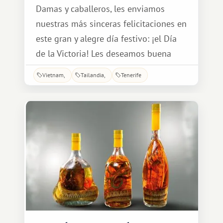
Damas y caballeros, les enviamos
nuestras más sinceras felicitaciones en
este gran y alegre día festivo: ¡el Día
de la Victoria! Les deseamos buena
salud, bienestar y confianza en el
Vietnam
Tailandia
Tenerife
prometedor futuro de nuestra nación.
¡Que siempre estén rodeados del
cariño y el amor de sus seres queridos!
¡Les deseamos cielos despejados y
prosperidad!