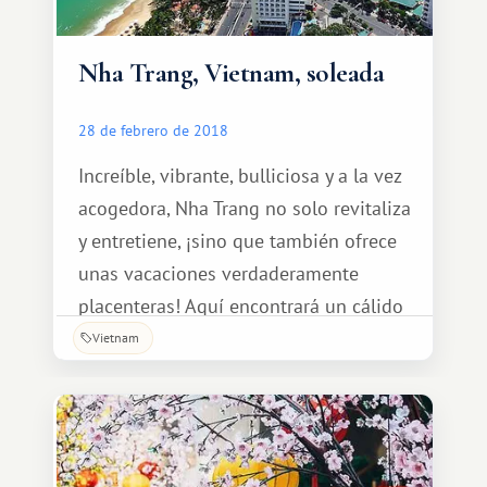
Nha Trang, Vietnam, soleada
28 de febrero de 2018
Increíble, vibrante, bulliciosa y a la vez
acogedora, Nha Trang no solo revitaliza
y entretiene, ¡sino que también ofrece
unas vacaciones verdaderamente
placenteras! Aquí encontrará un cálido
mar color esmeralda, playas de arena
Vietnam
blanca, vibrantes colores en paisajes
pintorescos, una explosión de
vegetación y sol, y una naturaleza
exótica prácticamente intacta por la