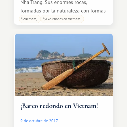
Nha Trang. Sus enormes rocas,
formadas por la naturaleza con formas
y tamaños inusuales, cautivan con su
Vietnam
Excursiones en Vietnam
majestuosidad. Las olas que rompen
contra ellas ofrecen una belleza
impresionante. Cuenta la leyenda que
un dragón gigante espió a un hada
que nadaba allí. Pronto se enamoraron.
¡Barco redondo en Vietnam!
9 de octubre de 2017