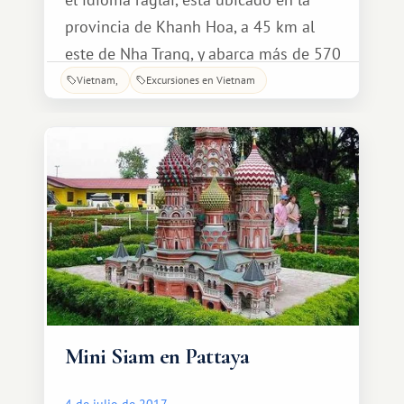
provincia de Khanh Hoa, a 45 km al
este de Nha Trang, y abarca más de 570
hectáreas de hermosa selva. El parque
Vietnam
Excursiones en Vietnam
alberga tres cascadas: Yang Bay, Yang
Kan y Ho Che. La más grande de ellas
es
Mini Siam en Pattaya
4 de julio de 2017