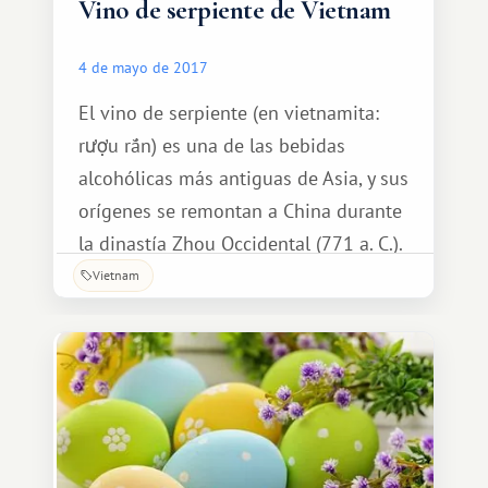
Vino de serpiente de Vietnam
4 de mayo de 2017
El vino de serpiente (en vietnamita:
rượu rắn) es una de las bebidas
alcohólicas más antiguas de Asia, y sus
orígenes se remontan a China durante
la dinastía Zhou Occidental (771 a. C.).
Durante este período, el vino no se
Vietnam
consumía en los banquetes imperiales,
sino que, según los contemporáneos,
se utilizaba exclusivamente con fines
medicinales.