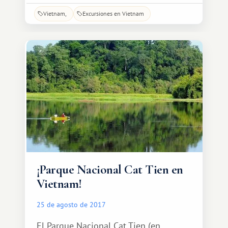
de frutas exóticas, sino también como
Vietnam
Excursiones en Vietnam
cuna del vino vietnamita. El vino de
Dalat es el orgullo de los residentes
locales y de todo el país. El arte de la
producción de vino de uva en Vietnam,
antigua colonia francesa, se ha
transmitido de generación en
generación.
¡Parque Nacional Cat Tien en
Vietnam!
25 de agosto de 2017
El Parque Nacional Cat Tien (en