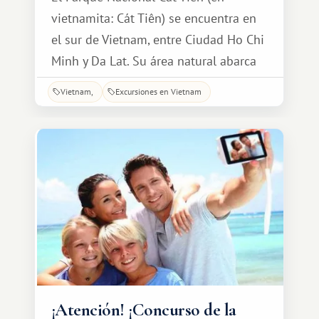
vietnamita: Cát Tiên) se encuentra en
el sur de Vietnam, entre Ciudad Ho Chi
Minh y Da Lat. Su área natural abarca
72 000 hectáreas. Es uno de los
Vietnam
Excursiones en Vietnam
parques nacionales más importantes y
extensos de Vietnam, y cuenta con un
paisaje extraordinariamente diverso de
bosques primigenios y praderas que
los excursionistas pueden recorrer.
¡Atención! ¡Concurso de la