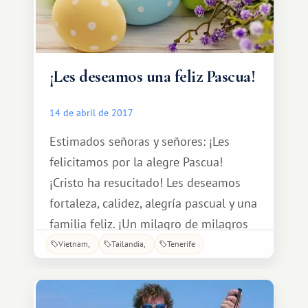
¡Les deseamos una feliz Pascua!
14 de abril de 2017
Estimados señoras y señores: ¡Les
felicitamos por la alegre Pascua!
¡Cristo ha resucitado! Les deseamos
fortaleza, calidez, alegría pascual y una
familia feliz. ¡Un milagro de milagros
ha ocurrido, Cristo ha resucitado de
Vietnam
Tailandia
Tenerife
nuevo en la tierra! Las cúpulas brillan
bajo el sol, ¡todas las campanas
repican! Los pájaros cantan, todo