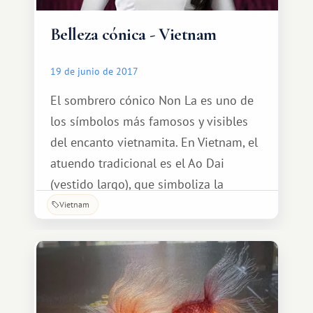
Belleza cónica - Vietnam
19 de junio de 2017
El sombrero cónico Non La es uno de
los símbolos más famosos y visibles
del encanto vietnamita. En Vietnam, el
atuendo tradicional es el Ao Dai
(vestido largo), que simboliza la
belleza grácil y modesta de una mujer,
Vietnam
combinado armoniosamente con el
sombrero cónico Non La, que se utiliza
como un accesorio importante, por lo
que