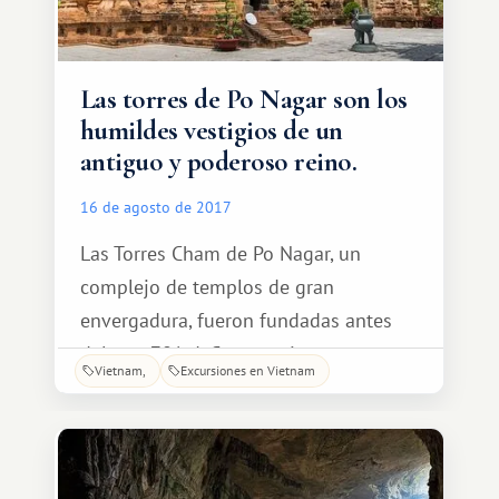
Las torres de Po Nagar son los
humildes vestigios de un
antiguo y poderoso reino.
16 de agosto de 2017
Las Torres Cham de Po Nagar, un
complejo de templos de gran
envergadura, fueron fundadas antes
del año 781 d. C. y constituyen
Vietnam
Excursiones en Vietnam
vestigios únicos de las ruinas del
antiguo reino Cham, que gobernó el
sur y el centro de Vietnam durante
siglos. Estas antiguas torres se alzan