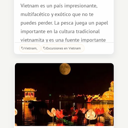
Vietnam es un país impresionante,
multifacético y exótico que no te
puedes perder. La pesca juega un papel
importante en la cultura tradicional
vietnamita y es una fuente importante
de ingresos para las comunidades
Vietnam
Excursiones en Vietnam
costeras. Viajando por Vietnam,
encontrarás muchas playas hermosas
donde podrás disfrutar.