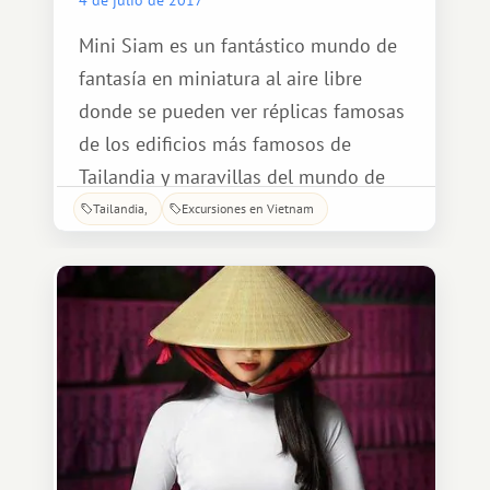
Mini Siam es un fantástico mundo de
fantasía en miniatura al aire libre
donde se pueden ver réplicas famosas
de los edificios más famosos de
Tailandia y maravillas del mundo de
todo el mundo. Mini Siam, una de las
Tailandia
Excursiones en Vietnam
atracciones turísticas más populares
de Pattaya, fue construido en 1986 y
cubre un área de 46.400 metros
cuadrados. Todos los modelos son