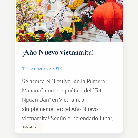
civilización. Nha Trang
¡Año Nuevo vietnamita!
11 de enero de 2018
Se acerca el "Festival de la Primera
Mañana", nombre poético del "Tet
Nguan Dan" en Vietnam, o
simplemente Tet: ¡el Año Nuevo
vietnamita! Según el calendario lunar,
en 2018 se celebró el 16 de febrero. Al
Vietnam
igual que nuestro Año Nuevo ruso, el