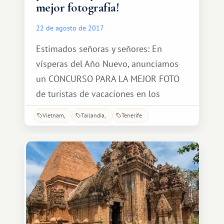
mejor fotografía!
22 de agosto de 2017
Estimados señoras y señores: En
vísperas del Año Nuevo, anunciamos
un CONCURSO PARA LA MEJOR FOTO
de turistas de vacaciones en los
resorts de Interlux Vacation Club.
Vietnam
Tailandia
Tenerife
Premios esperan a los ganadores: 1er
lugar: ¡Una semana de vacaciones
gratis en uno de los resorts IVC! 2do
lugar: ¡Cualquier excursión para dos
gratis! 3er lugar: ¡Una cena romántica
para dos!