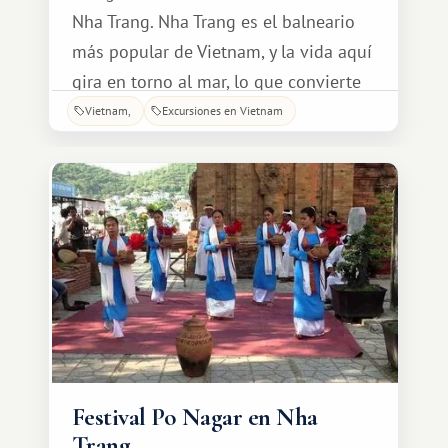
Nha Trang. Nha Trang es el balneario
más popular de Vietnam, y la vida aquí
gira en torno al mar, lo que convierte
al Festival del Mar en una de las
Vietnam
Excursiones en Vietnam
vacaciones favoritas tanto de turistas
como de locales. Este año, el festival
tendrá lugar del 10 al 13.
Festival Po Nagar en Nha
Trang