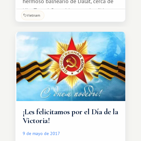
hermoso balneario de Dalat, cerca de
Nha Trang! Conocida como los "Alpes
Vietnam
suizos", el "Pequeño París" o la "Ciudad
de la Eterna Primavera", Dalat recibe
muchos nombres. Sus bosques de
pinos le confieren un ambiente
terapéutico, y la belleza inolvidable de
sus paisajes es simplemente
impresionante.
¡Les felicitamos por el Día de la
Victoria!
9 de mayo de 2017