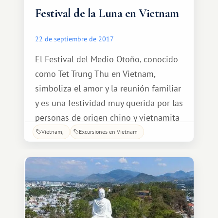
Festival de la Luna en Vietnam
22 de septiembre de 2017
El Festival del Medio Otoño, conocido
como Tet Trung Thu en Vietnam,
simboliza el amor y la reunión familiar
y es una festividad muy querida por las
personas de origen chino y vietnamita
en todo el mundo. El festival anual se
Vietnam
Excursiones en Vietnam
celebra el día 15 del octavo mes del
calendario lunar, que en 2017 cayó el 4
de octubre. La festividad a menudo se
llama