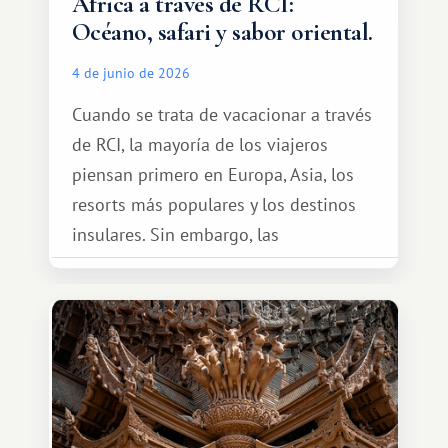
África a través de RCI:
Océano, safari y sabor oriental.
4 de junio de 2026
Cuando se trata de vacacionar a través
de RCI, la mayoría de los viajeros
piensan primero en Europa, Asia, los
resorts más populares y los destinos
insulares. Sin embargo, las
oportunidades que ofrece el sistema
de intercambio son mucho más
amplias. Entre ellas se encuentra
África, un continente que ofrece una
experiencia de viaje completamente
diferente.