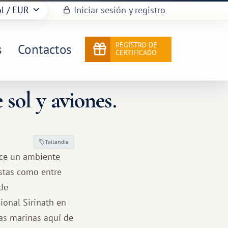
l
/ EUR
Iniciar sesión y registro
REGISTRO DE
s
Contactos
CERTIFICADO
sol y aviones.
Tailandia
ece un ambiente
istas como entre
 de
onal Sirinath en
gas marinas aquí de