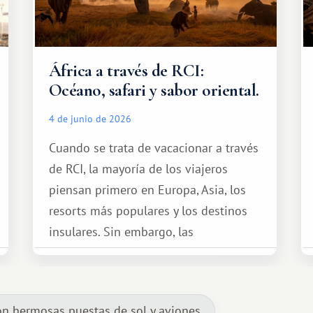
África a través de RCI:
Océano, safari y sabor oriental.
4 de junio de 2026
Cuando se trata de vacacionar a través
de RCI, la mayoría de los viajeros
piensan primero en Europa, Asia, los
resorts más populares y los destinos
insulares. Sin embargo, las
oportunidades que ofrece el sistema
de intercambio son mucho más
amplias. Entre ellas se encuentra
n hermosas puestas de sol y aviones.