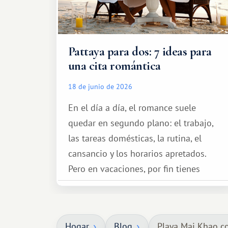
Pattaya para dos: 7 ideas para
una cita romántica
18 de junio de 2026
En el día a día, el romance suele
quedar en segundo plano: el trabajo,
las tareas domésticas, la rutina, el
cansancio y los horarios apretados.
Pero en vacaciones, por fin tienes
espacio para dos y ganas de hacer algo
especial por tu pareja. No tiene por
qué ser algo grandioso, pero sí algo
Hogar
Blog
Playa Mai Khao co