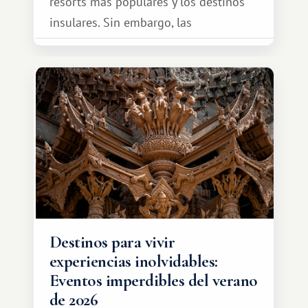
resorts más populares y los destinos
insulares. Sin embargo, las
oportunidades que ofrece el sistema
de intercambio son mucho más
amplias. Entre ellas se encuentra
África, un continente que ofrece una
experiencia de viaje completamente
diferente.
Destinos para vivir
experiencias inolvidables:
Eventos imperdibles del verano
de 2026