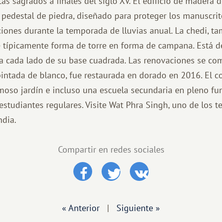
s sagrados a finales del siglo XV. El edificio de madera d
 pedestal de piedra, diseñado para proteger los manuscrit
iones durante la temporada de lluvias anual. La chedi, t
e típicamente forma de torre en forma de campana. Está 
a cada lado de su base cuadrada. Las renovaciones se co
 pintada de blanco, fue restaurada en dorado en 2016. El 
moso jardín e incluso una escuela secundaria en pleno f
estudiantes regulares. Visite Wat Phra Singh, uno de los 
ndia.
Compartir en redes sociales
« Anterior
|
Siguiente »