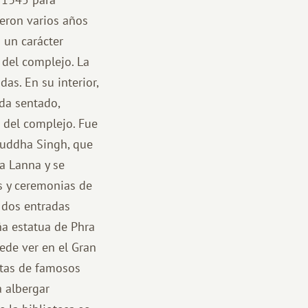
ieron varios años
 un carácter
l del complejo. La
as. En su interior,
da sentado,
 del complejo. Fue
Buddha Singh, que
ra Lanna y se
es y ceremonias de
e dos entradas
ña estatua de Phra
ede ver en el Gran
stas de famosos
a albergar