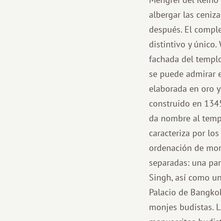
albergar las ceniz
después. El comple
distintivo y único.
fachada del templo
se puede admirar e
elaborada en oro y
construido en 134
da nombre al templ
caracteriza por lo
ordenación de monje
separadas: una par
Singh, así como un
Palacio de Bangkok
monjes budistas. L