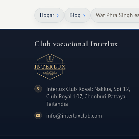
qué ser algo grandioso, pero sí algo
Hogar
Blog
Wat Phra Singh es
cálido y memorable.
Club vacacional Interlux
Interlux Club Royal: Naklua, Soi 12,
Club Royal 107, Chonburi Pattaya,
Tailandia
info@interluxclub.com