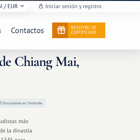
l
/ EUR
Iniciar sesión y registro
REGISTRO DE
s
Contactos
CERTIFICADO
 de Chiang Mai,
Excursiones en Tailandia
budistas más
de la dinastía
 1345 para