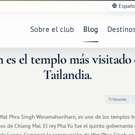
Españo
Sobre el club
Blog
Destino
 es el templo más visitado
Tailandia.
Tailandia
 Wat Phra Singh Woramahaviharn, es uno de los templos 
os de Chiang Mai. El rey Pha Yu fue el quinto gobernante 
 de Lanna. Comenzó la construcción de Wat Phra Singh en