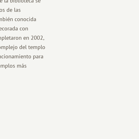
e la biblioteca se
os de las
ambién conocida
decorada con
mpletaron en 2002,
complejo del templo
uncionamiento para
templos más