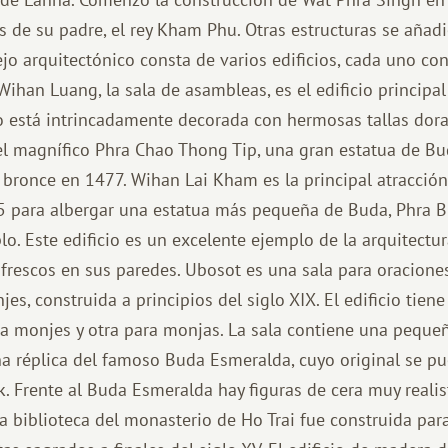
as de su padre, el rey Kham Phu. Otras estructuras se añad
jo arquitectónico consta de varios edificios, cada uno con
 Wihan Luang, la sala de asambleas, es el edificio principa
 está intrincadamente decorada con hermosas tallas dorad
l magnífico Phra Chao Thong Tip, una gran estatua de Bu
 bronce en 1477. Wihan Lai Kham es la principal atracción
5 para albergar una estatua más pequeña de Buda, Phra 
o. Este edificio es un excelente ejemplo de la arquitectu
s frescos en sus paredes. Ubosot es una sala para oracion
s, construida a principios del siglo XIX. El edificio tien
a monjes y otra para monjas. La sala contiene una peque
a réplica del famoso Buda Esmeralda, cuyo original se pu
. Frente al Buda Esmeralda hay figuras de cera muy reali
a biblioteca del monasterio de Ho Trai fue construida par