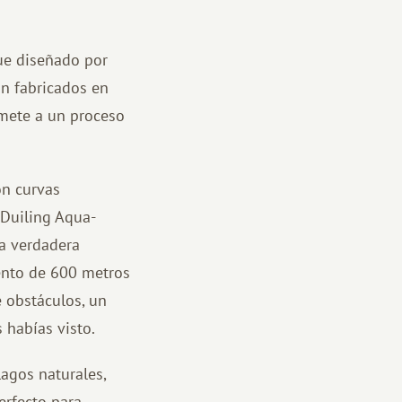
ue diseñado por
ón fabricados en
omete a un proceso
on curvas
e Duiling Aqua-
na verdadera
lento de 600 metros
e obstáculos, un
 habías visto.
lagos naturales,
erfecto para