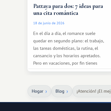
Pattaya para dos: 7 ideas para
una cita romántica
18 de junio de 2026
En el día a día, el romance suele
quedar en segundo plano: el trabajo,
las tareas domésticas, la rutina, el
cansancio y los horarios apretados.
Pero en vacaciones, por fin tienes
espacio para dos y ganas de hacer algo
especial por tu pareja. No tiene por
qué ser algo grandioso, pero sí algo
Hogar
Blog
¡Atención! ¡El me
cálido y memorable.