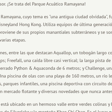
sor. ¡Se trata del Parque Acuático Ramayana!
 Ramayana, cuyo tema es "una antigua ciudad olvidada", f
isneyland Hong Kong. Utiliza equipos de última generaci
proviene de sus propios manantiales subterráneos y se s
varias etapas.
nes, entre las que destacan Aquallop, un tobogán largo c
s; Freefall, una caída libre casi vertical; la larga pista d
 cerrado Python & Aquaconda de 6 metros; y Challenge, u
Una piscina de olas con una playa de 160 metros, un río 
, parques infantiles, una piscina deportiva con circuito d
 un mercado flotante y diversas novedades que nunca antes
 está ubicado en un hermoso valle entre verdes colinas y 
os de Silverlake y la montaña Khao Chi Chan. Es el lugar p