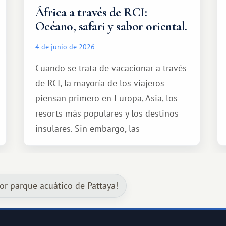
África a través de RCI:
Océano, safari y sabor oriental.
4 de junio de 2026
Cuando se trata de vacacionar a través
de RCI, la mayoría de los viajeros
piensan primero en Europa, Asia, los
resorts más populares y los destinos
insulares. Sin embargo, las
oportunidades que ofrece el sistema
de intercambio son mucho más
amplias. Entre ellas se encuentra
jor parque acuático de Pattaya!
África, un continente que ofrece una
experiencia de viaje completamente
diferente.