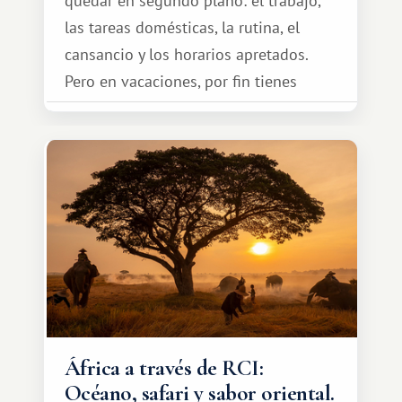
quedar en segundo plano: el trabajo,
las tareas domésticas, la rutina, el
cansancio y los horarios apretados.
Pero en vacaciones, por fin tienes
espacio para dos y ganas de hacer algo
especial por tu pareja. No tiene por
qué ser algo grandioso, pero sí algo
cálido y memorable.
África a través de RCI:
Océano, safari y sabor oriental.