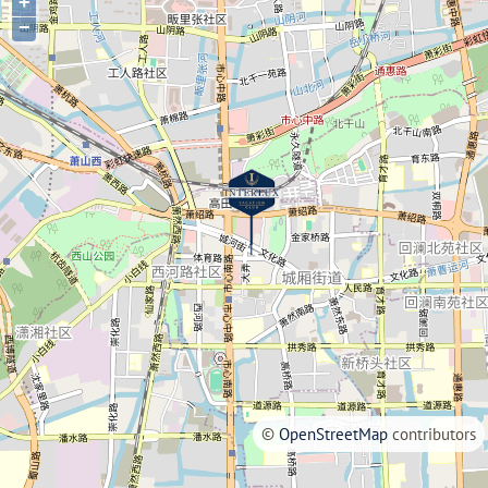
+
−
©
OpenStreetMap
contributors