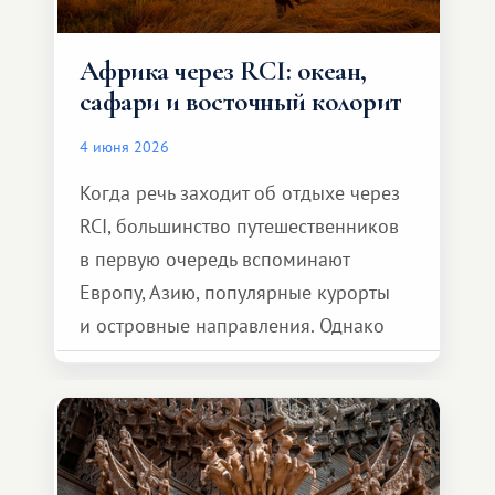
Африка через RCI: океан,
сафари и восточный колорит
4 июня 2026
Когда речь заходит об отдыхе через
RCI, большинство путешественников
в первую очередь вспоминают
Европу, Азию, популярные курорты
и островные направления. Однако
возможности обменной системы
значительно шире. Среди них есть
и Африка — континент, который
способен подарить совершенно иной
формат путешествия.