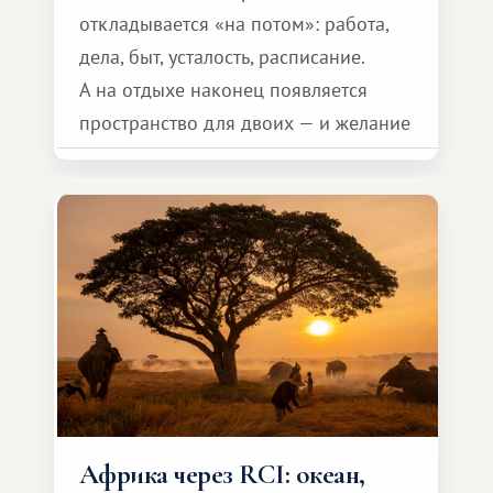
откладывается «на потом»: работа,
дела, быт, усталость, расписание.
А на отдыхе наконец появляется
пространство для двоих — и желание
сделать для близкого человека что-то
особенное. Не обязательно
масштабное, но тёплое
и запоминающееся :)
Африка через RCI: океан,