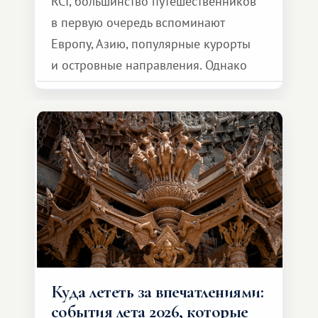
RCI, большинство путешественников
в первую очередь вспоминают
Европу, Азию, популярные курорты
и островные направления. Однако
возможности обменной системы
значительно шире. Среди них есть
и Африка — континент, который
способен подарить совершенно иной
формат путешествия.
Куда лететь за впечатлениями:
события лета 2026, которые