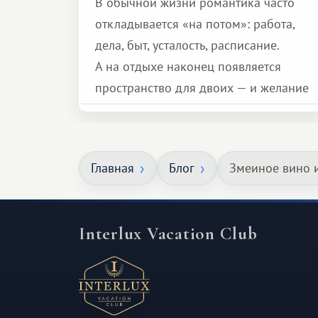
В обычной жизни романтика часто
откладывается «на потом»: работа,
дела, быт, усталость, расписание.
А на отдыхе наконец появляется
пространство для двоих — и желание
сделать для близкого человека что-то
особенное. Не обязательно
масштабное, но тёплое
Главная
Блог
Змеиное вино 
и запоминающееся :)
Interlux Vacation Club