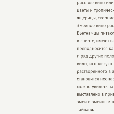
рисовое вино или
цветы и тропичес
ящерицы, скорпио
Змеиное вино рас
Вьетнамцы питают 
в спирте, имеют 
преподносится как
и ряд других пол
виды, используютс
растворённого в а
становится неопас
можно увидеть на
выставлено в при
змеи и змеиным в
Тайваня.