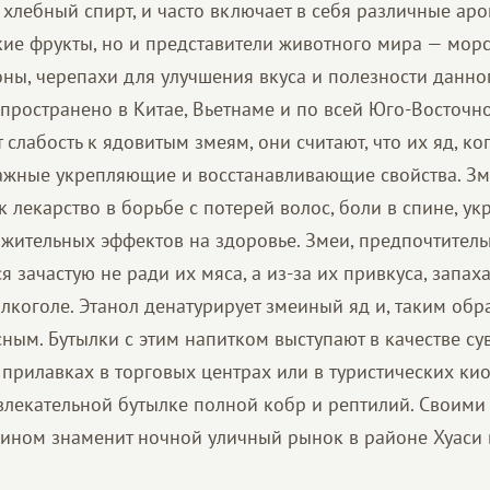
 хлебный спирт, и часто включает в себя различные аро
кие фрукты, но и представители животного мира — морс
ны, черепахи для улучшения вкуса и полезности данног
пространено в Китае, Вьетнаме и по всей Юго-Восточно
слабость к ядовитым змеям, они считают, что их яд, ко
важные укрепляющие и восстанавливающие свойства. Зм
 лекарство в борьбе с потерей волос, боли в спине, ук
ожительных эффектов на здоровье. Змеи, предпочтител
я зачастую не ради их мяса, а из-за их привкуса, запаха
лкоголе. Этанол денатурирует змеиный яд и, таким обр
ным. Бутылки с этим напитком выступают в качестве су
 прилавках в торговых центрах или в туристических ки
влекательной бутылке полной кобр и рептилий. Своими
ином знаменит ночной уличный рынок в районе Хуаси 