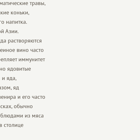
матические травы,
кие коньки,
о напитка.
й Азии.
гда растворяются
еиное вино часто
репляет иммунитет
ьно ядовитые
 и яда,
азом, яд
венира и его часто
осках, обычно
 блюдами из мяса
в столице