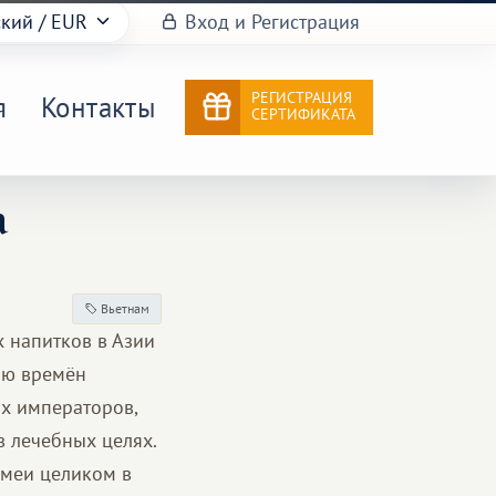
ский
/ EUR
Вход и Регистрация
РЕГИСТРАЦИЯ
я
Контакты
СЕРТИФИКАТА
а
Вьетнам
х напитков в Азии
аю времён
ах императоров,
в лечебных целях.
змеи целиком в