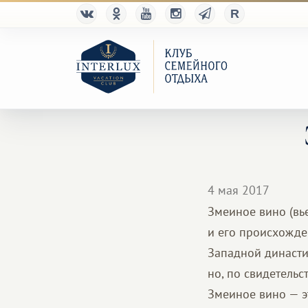
4 мая 2017
Змеиное вино (вье
и его происхожде
Западной династии
но, по свидетель
Змеиное вино — э