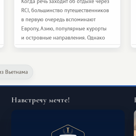
Когда речь заходит об отдыхе через
RCI, большинство путешественников
в первую очередь вспоминают
Европу, Азию, популярные курорты
и островные направления. Однако
возможности обменной системы
значительно шире. Среди них есть
и Африка — континент, который
из Вьетнама
способен подарить совершенно иной
формат путешествия.
Навстречу мечте!