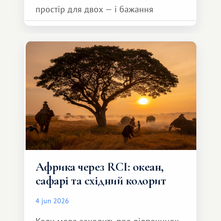
простір для двох — і бажання
зробити для близької людини щось
особливе. Не обов'язково масштабне,
але тепле і незабутнє :)
Африка через RCI: океан,
сафарі та східний колорит
4 jun 2026