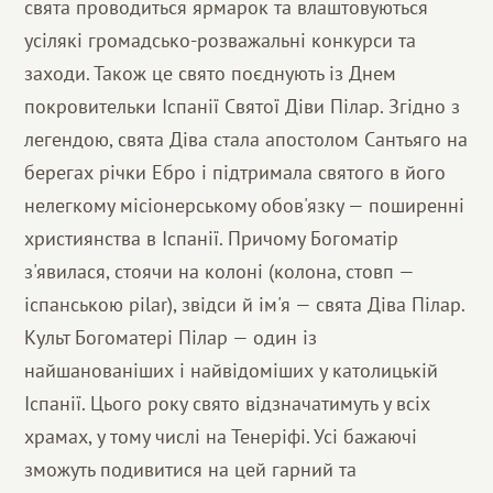
свята проводиться ярмарок та влаштовуються
усілякі громадсько-розважальні конкурси та
заходи. Також це свято поєднують із Днем
покровительки Іспанії Святої Діви Пілар. Згідно з
легендою, свята Діва стала апостолом Сантьяго на
берегах річки Ебро і підтримала святого в його
нелегкому місіонерському обов'язку — поширенні
християнства в Іспанії. Причому Богоматір
з'явилася, стоячи на колоні (колона, стовп —
іспанською pilar), звідси й ім'я — свята Діва Пілар.
Культ Богоматері Пілар — один із
найшанованіших і найвідоміших у католицькій
Іспанії. Цього року свято відзначатимуть у всіх
храмах, у тому числі на Тенеріфі. Усі бажаючі
зможуть подивитися на цей гарний та