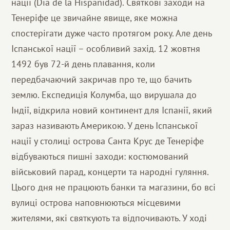
нації (Dia de la Hispanidad). Святкові заходи на
Тенеріфе це звичайне явище, яке можна
спостерігати дуже часто протягом року. Але день
Іспанської нації – особливий захід. 12 жовтня
1492 був 72-й день плавання, коли
передбачаючий закричав про те, що бачить
землю. Експедиція Колумба, що вирушала до
Індії, відкрила новий континент для Іспанії, який
зараз називають Америкою. У день Іспанської
нації у столиці острова Санта Крус де Тенеріфе
відбуваються пишні заходи: костюмований
військовий парад, концерти та народні гуляння.
Цього дня не працюють банки та магазини, бо всі
вулиці острова наповнюються місцевими
жителями, які святкують та відпочивають. У ході