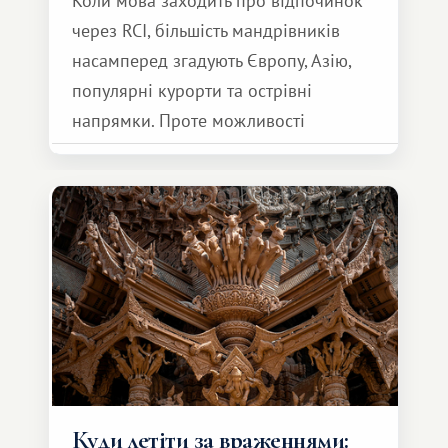
Коли мова заходить про відпочинок
через RCI, більшість мандрівників
насамперед згадують Європу, Азію,
популярні курорти та острівні
напрямки. Проте можливості
обмінної системи значно ширші.
Серед них є і Африка – континент,
який здатний подарувати зовсім
інший формат подорожі.
Куди летіти за враженнями: