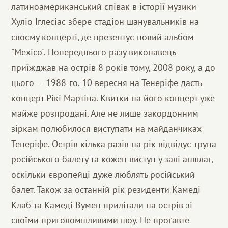
латиноамериканський співак в історії музики
Хуліо Іглесіас збере стадіон шанувальників на
своєму концерті, де презентує новий альбом
"Mexico". Попереднього разу виконавець
приїжджав на острів 8 років тому, 2008 року, а до
цього — 1988-го. 10 вересня на Тенеріфе дасть
концерт Рікі Мартіна. Квитки на його концерт уже
майже розпродані. Але не лише закордонним
зіркам полюбилося виступати на майданчиках
Тенеріфе. Острів кілька разів на рік відвідує трупа
російського балету та кожен виступ у залі аншлаг,
оскільки європейці дуже люблять російський
балет. Також за останній рік резиденти Камеді
Клаб та Камеді Вумен прилітали на острів зі
своїми приголомшливими шоу. Не проґавте