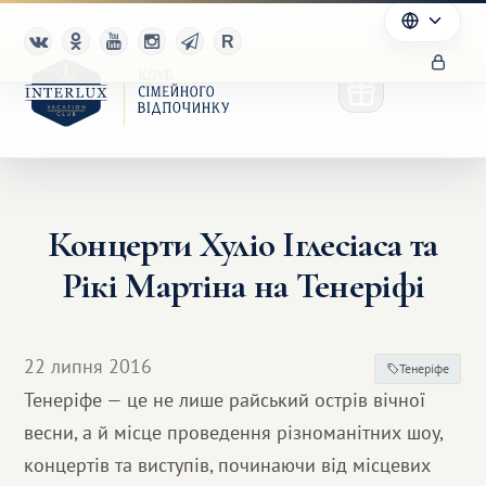
Концерти Хуліо Іглесіаса та
Клуб
Рікі Мартіна на Тенеріфі
Переваги
Партнерам
22 липня 2016
Тенеріфе
Тенеріфе — це не лише райський острів вічної
Благотворительность
весни, а й місце проведення різноманітних шоу,
концертів та виступів, починаючи від місцевих