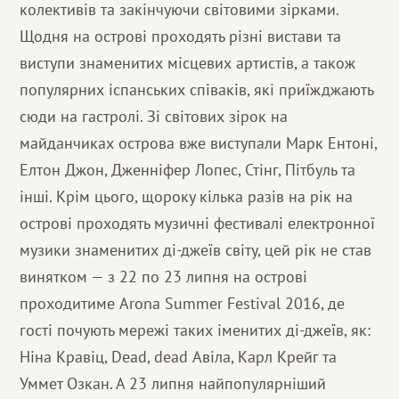
колективів та закінчуючи світовими зірками.
Щодня на острові проходять різні вистави та
виступи знаменитих місцевих артистів, а також
популярних іспанських співаків, які приїжджають
сюди на гастролі. Зі світових зірок на
майданчиках острова вже виступали Марк Ентоні,
Елтон Джон, Дженніфер Лопес, Стінг, Пітбуль та
інші. Крім цього, щороку кілька разів на рік на
острові проходять музичні фестивалі електронної
музики знаменитих ді-джеїв світу, цей рік не став
винятком — з 22 по 23 липня на острові
проходитиме Arona Summer Festival 2016, де
гості почують мережі таких іменитих ді-джеїв, як:
Ніна Кравіц, Dead, dead Авіла, Карл Крейг та
Уммет Озкан. А 23 липня найпопулярніший