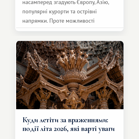
насамперед згадують Європу, Азію,
популярні курорти та острівні
напрямки. Проте можливості
обмінної системи значно ширші.
Серед них є і Африка – континент,
який здатний подарувати зовсім
інший формат подорожі.
Куди летіти за враженнями:
події літа 2026, які варті уваги