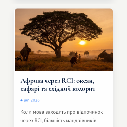
особливе. Не обов'язково масштабне,
але тепле і незабутнє :)
Африка через RCI: океан,
сафарі та східний колорит
4 jun 2026
Коли мова заходить про відпочинок
через RCI, більшість мандрівників