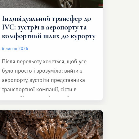
Індивідуальний трансфер до
IVC: зустріч в аеропорту та
комфортний шлях до курорту
6 липня 2026
Після перельоту хочеться, щоб усе
було просто і зрозуміло: вийти з
аеропорту, зустріти представника
транспортної компанії, сісти в
автомобіль та спокійно доїхати до
курорту.