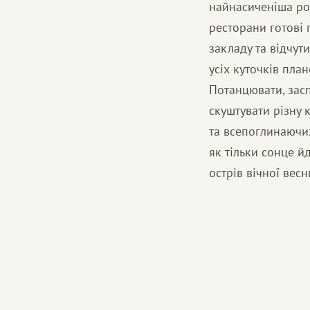
найнасиченіша ро
ресторани готові 
закладу та відчут
усіх куточків пла
Потанцювати, засп
скуштувати різну
та всепоглинаючих
як тільки сонце йд
острів вічної весн