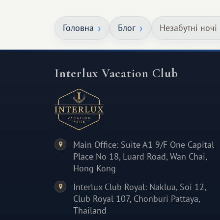
особливе. Не обов'язково масштабне,
але тепле і незабутнє :)
Головна
Блог
Незабутні ночі
Interlux Vacation Club
Main Office: Suite A1 9/F One Capital
Place No 18, Luard Road, Wan Chai,
Hong Kong
Interlux Club Royal: Naklua, Soi 12,
Club Royal 107, Chonburi Pattaya,
Thailand