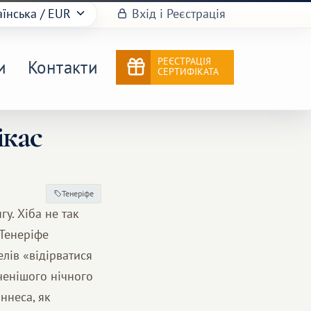
аїнська
/ EUR
Вхід і Реєстрація
РЕЄСТРАЦІЯ
и
Контакти
СЕРТИФІКАТА
ікас
Тенеріфе
у. Хіба не так
 Тенеріфе
елів «відірватися
ченішого нічного
ннеса, як