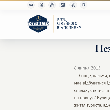
Нез
6 липня 2015
Сонце, пальми, ок
має відбуватися і
спалахують тисячі
на повну»? Вулиця
життя туриста, ад