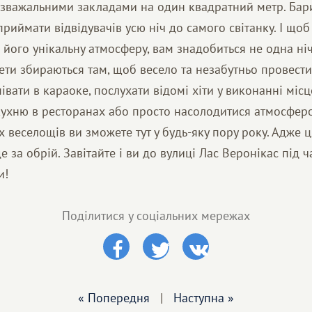
зважальними закладами на один квадратний метр. Бари
приймати відвідувачів усю ніч до самого світанку. І що
и його унікальну атмосферу, вам знадобиться не одна ніч
нети збираються там, щоб весело та незабутньо провести
івати в караоке, послухати відомі хіти у виконанні місц
 кухню в ресторанах або просто насолодитися атмосфер
 веселощів ви зможете тут у будь-яку пору року. Адже 
е за обрій. Завітайте і ви до вулиці Лас Веронікас під ч
и!
Поділитися у соціальних мережах
« Попередня
|
Наступна »