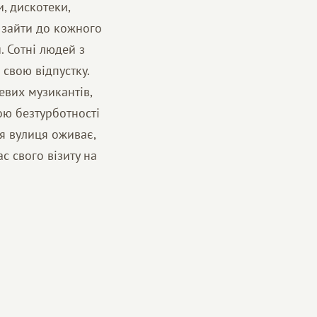
, дискотеки,
б зайти до кожного
. Сотні людей з
 свою відпустку.
евих музикантів,
ою безтурботності
ця вулиця оживає,
ас свого візиту на