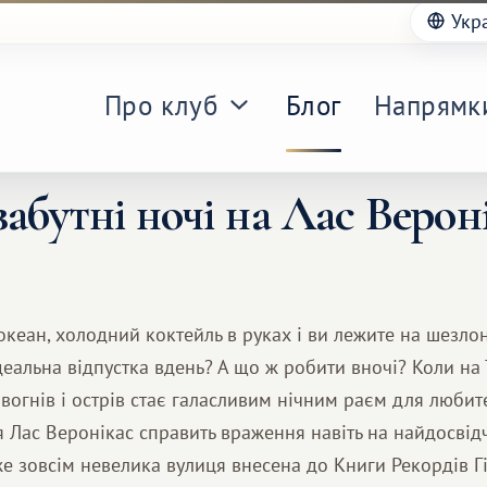
Укр
Про клуб
Блог
Напрямк
абутні ночі на Лас Верон
еан, холодний коктейль в руках і ви лежите на шезлонг
деальна відпустка вдень? А що ж робити вночі? Коли на
 вогнів і острів стає галасливим нічним раєм для любит
 Лас Веронікас справить враження навіть на найдосвід
же зовсім невелика вулиця внесена до Книги Рекордів Гі