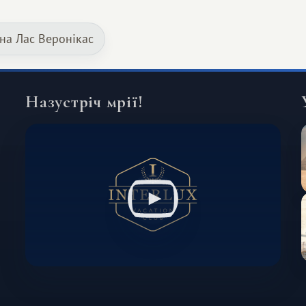
Серед них є і Африка – континент,
який здатний подарувати зовсім
 на Лас Веронікас
інший формат подорожі.
Назустріч мрії!