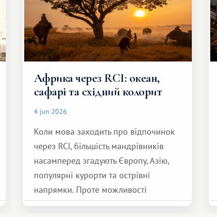
Африка через RCI: океан,
сафарі та східний колорит
4 jun 2026
Коли мова заходить про відпочинок
через RCI, більшість мандрівників
насамперед згадують Європу, Азію,
популярні курорти та острівні
напрямки. Проте можливості
обмінної системи значно ширші.