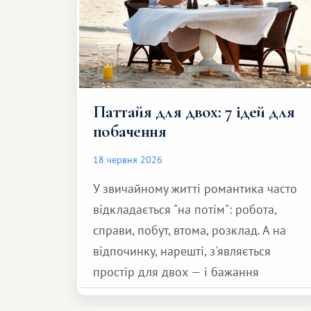
Паттайя для двох: 7 ідей для
побачення
18 червня 2026
У звичайному житті романтика часто
відкладається "на потім": робота,
справи, побут, втома, розклад. А на
відпочинку, нарешті, з'являється
простір для двох — і бажання
зробити для близької людини щось