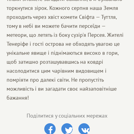
торкнутися зірок. Кожного серпня наша Земля
проходить через хвіст комети Свіфта — Туттля,
тому в небі ви можете бачити персеїди —
метеори, що летять із боку сузір'я Персея. Жителі
Тенеріфе і гості острова не обходять увагою це
унікальне явище і піднімаються високо в гори,
щоб затишно розташувавшись на ковдрі
насолодитися цим чарівним видовищем і
помріяти про далекі світи. Не пропустіть
можливість і ви загадати своє найзаповітніше
бажання!
Поділитися у соціальних мережах