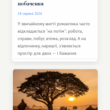
побачення
18 червня 2026
У звичайному житті романтика часто
відкладається "на потім": робота,
справи, побут, втома, розклад. А на
відпочинку, нарешті, з'являється
простір для двох — і бажання
зробити для близької людини щось
особливе. Не обов'язково масштабне,
але тепле і незабутнє :)