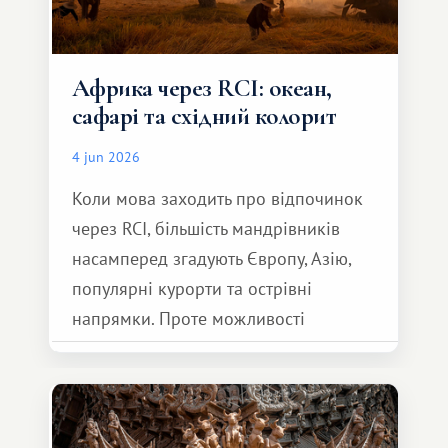
Африка через RCI: океан,
сафарі та східний колорит
4 jun 2026
Коли мова заходить про відпочинок
через RCI, більшість мандрівників
насамперед згадують Європу, Азію,
популярні курорти та острівні
напрямки. Проте можливості
обмінної системи значно ширші.
Серед них є і Африка – континент,
який здатний подарувати зовсім
інший формат подорожі.