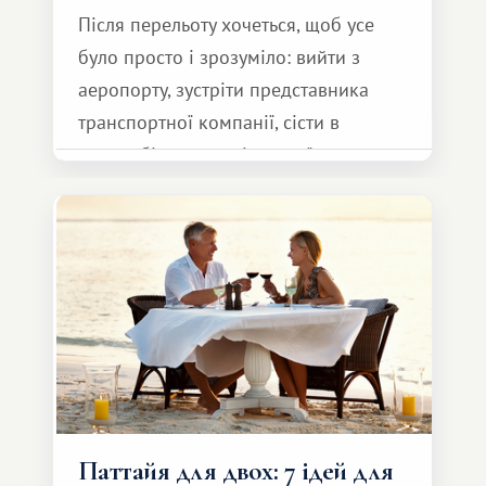
Після перельоту хочеться, щоб усе
було просто і зрозуміло: вийти з
аеропорту, зустріти представника
транспортної компанії, сісти в
автомобіль та спокійно доїхати до
курорту.
Паттайя для двох: 7 ідей для