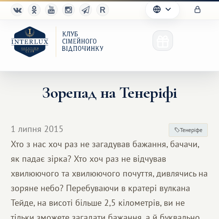
Зорепад на Тенеріфі
Клуб
1 липня 2015
Тенеріфе
Переваги
Хто з нас хоч раз не загадував бажання, бачачи,
як падає зірка? Хто хоч раз не відчував
Партнерам
хвилюючого та хвилюючого почуття, дивлячись на
Благотворительность
зоряне небо? Перебуваючи в кратері вулкана
Тейде, на висоті більше 2,5 кілометрів, ви не
тільки зможете загадати бажання, а й буквально