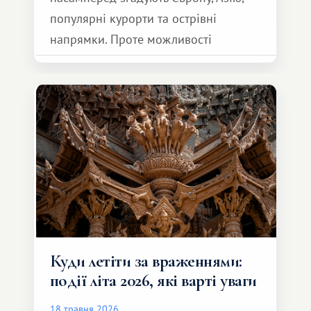
популярні курорти та острівні
напрямки. Проте можливості
обмінної системи значно ширші.
Серед них є і Африка – континент,
який здатний подарувати зовсім
інший формат подорожі.
Куди летіти за враженнями:
події літа 2026, які варті уваги
18 травня 2026