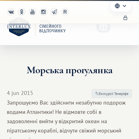
Морська прогулянка
Клуб
Переваги
4 jun 2015
Екскурсії Тенеріфе
Партнерам
Запрошуємо Вас здійснити незабутню подорож
водами Атлантики! Не відмовте собі в
Благотворительность
задоволенні вийти у відкритий океан на
піратському кораблі, відчути свіжий морський