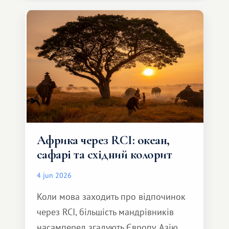
особливе. Не обов'язково масштабне,
але тепле і незабутнє :)
Африка через RCI: океан,
сафарі та східний колорит
4 jun 2026
Коли мова заходить про відпочинок
через RCI, більшість мандрівників
насамперед згадують Європу, Азію,