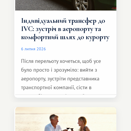
Індивідуальний трансфер до
IVC: зустріч в аеропорту та
комфортний шлях до курорту
6 липня 2026
Після перельоту хочеться, щоб усе
було просто і зрозуміло: вийти з
аеропорту, зустріти представника
транспортної компанії, сісти в
автомобіль та спокійно доїхати до
курорту.