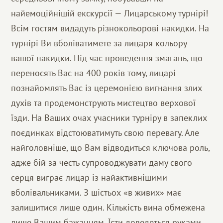
найемоційнішій екскурсії — Лицарському турнірі!
Всім гостям видадуть різнокольорові накидки. На
турнірі Ви вболіватимете за лицаря кольору
вашої накидки. Під час проведення змагань, що
переносять Вас на 400 років тому, лицарі
познайомлять Вас із церемонією вигнання злих
духів та продемонструють мистецтво верхової
їзди. На Ваших очах учасники турніру в запеклих
поєдинках відстоюватимуть свою перевагу. Але
найголовніше, що Вам відводиться ключова роль,
адже бій за честь супроводжувати даму свого
серця виграє лицар із найактивнішими
вболівальниками. З шістьох «в живих» має
залишитися лише один. Кількість вина обмежена
лише Вашим бажанням. Їсти доведеться руками,