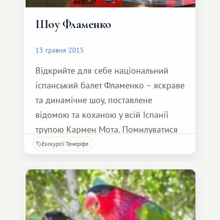
Шоу Фламенко
13 травня 2015
Відкрийте для себе національний
іспанський балет Фламенко – яскраве
та динамічне шоу, поставлене
відомою та коханою у всій Іспанії
трупою Кармен Мота. Помилуватися
на це дивовижне поєднання музики,
Екскурсії Тенеріфе
танцю та співу щорічно приїжджають
мільйони туристів із різних куточків
світу. Перед початком шоу ми
вирушимо на прекрасну вечерю в
Канарському ст.