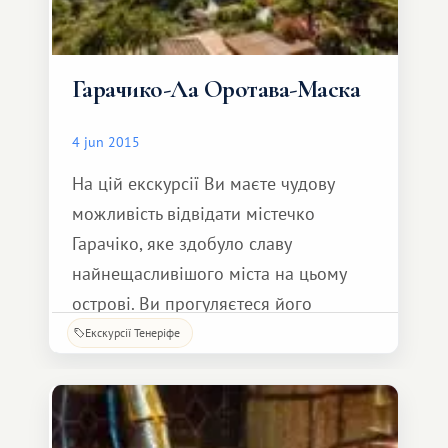
Гарачико-Ла Оротава-Маска
4 jun 2015
На цій екскурсії Ви маєте чудову
можливість відвідати містечко
Гарачіко, яке здобуло славу
найнещасливішого міста на цьому
острові. Ви прогуляєтеся його
старовинними вуличками, відвідаєте
Екскурсії Тенеріфе
церкву Святої Анни, побачите
знамениті балкони з сосни
Канарської, познайомитеся з