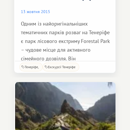
13 жовтня 2015
Одним із найоригінальніших
тематичних парків розваг на Тенеріфе
є парк лісового екстриму Forestal Park
– чудове місце для активного
сімейного дозвілля. Він
розташований у лісі Ла Есперенса на
Тенеріфе
Екскурсії Тенеріфе
висоті 1380 метрів над рівнем океану
і є канатними трасами різного
ступеня складності, закріпленими на
стовбурах дерев. У парк