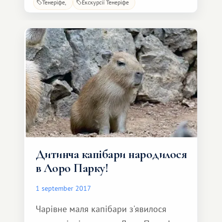
Тенеріфе
Екскурсії Тенеріфе
історією та пам'ятками, але й своїм
унікальним м'яким кліматом і
багатим рослинним світом. Пуерто-
де-ла-Круз був спочатку невелике
рибальське село (відомий як Пуерто-д
Дитинча капібари народилося
в Лоро Парку!
1 september 2017
Чарівне маля капібари з'явилося