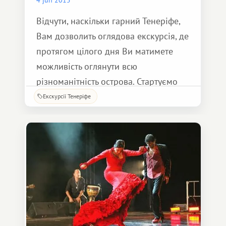
Відчути, наскільки гарний Тенеріфе,
Вам дозволить оглядова екскурсія, де
протягом цілого дня Ви матимете
можливість оглянути всю
різноманітність острова. Стартуємо
ми у північно-західному напрямку у
Екскурсії Тенеріфе
бік сільського містечка Гіа де Ісора,
де в унікальному сувенірному
магазині на Вас чекає величезний
вибір ювелірних виробів.