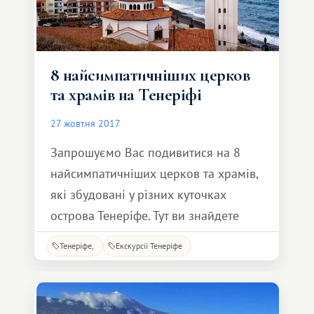
8 найсимпатичніших церков
та храмів на Тенеріфі
27 жовтня 2017
Запрошуємо Вас подивитися на 8
найсимпатичніших церков та храмів,
які збудовані у різних куточках
острова Тенеріфе. Тут ви знайдете
розкішні та стародавні церковки, які
Тенеріфе
Екскурсії Тенеріфе
відрізняються своєю пишністю та
архітектурною унікальністю. Церква
святого зачаття (ісп. Iglesia Nuestra