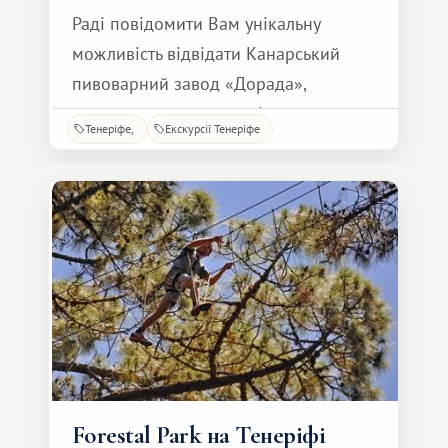
Раді повідомити Вам унікальну
можливість відвідати Канарський
пивоварний завод «Дорада»,
розташований у столиці острова —
Тенеріфе
Екскурсії Тенеріфе
Санта Крузе. Усього за 10 ЄВРО у
супроводі гіда, який пояснює кожен
етап виробництва, Ви можете
здійснити захоплюючу екскурсію,
адаптовану до рівня звичайного
відвідувача, під час якої легко
зрозуміти процес
Forestal Park на Тенеріфі