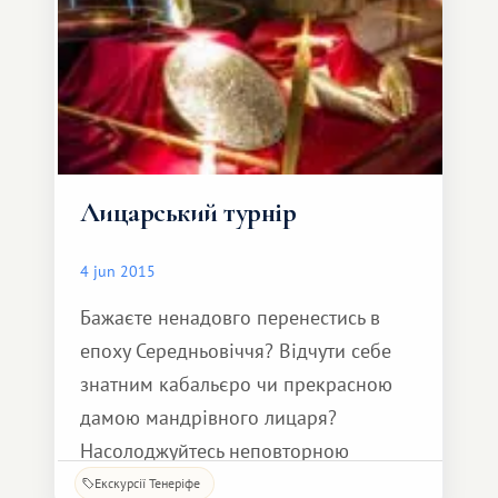
пам'ятником емігранту. Також
Лицарський турнір
4 jun 2015
Бажаєте ненадовго перенестись в
епоху Середньовіччя? Відчути себе
знатним кабальєро чи прекрасною
дамою мандрівного лицаря?
Насолоджуйтесь неповторною
виставою, повною невичерпних
Екскурсії Тенеріфе