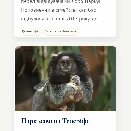
перед відвідувачами Лоро Парку!
Поповнення в сімействі капібар
відбулося в серпні 2017 року, до
цього дві капібари народилися на
Тенеріфе
Екскурсії Тенеріфе
початку року, через пару тижнів
малюк вже чудово почувається на
публіці, хоча, як і раніше, вважає за
краще триматися біля матері.
Співробітники Лоро Парку
постаралися створити всі умови
Парк мавп на Тенеріфе