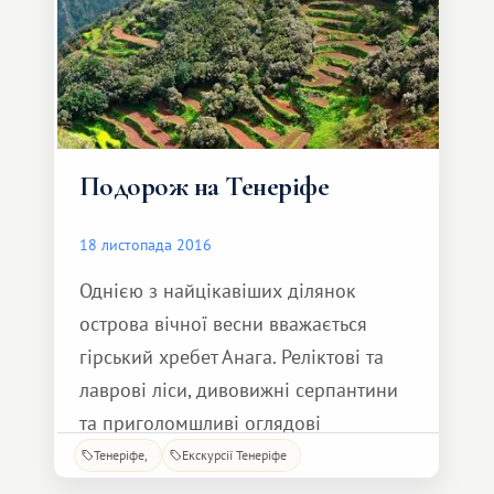
Подорож на Тенеріфе
18 листопада 2016
Однією з найцікавіших ділянок
острова вічної весни вважається
гірський хребет Анага. Реліктові та
лаврові ліси, дивовижні серпантини
та приголомшливі оглядові
майданчики. Анага славиться також
Тенеріфе
Екскурсії Тенеріфе
своїми пішими маршрутами, яких