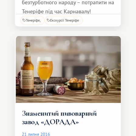
безтурботного народу – потрапити на
Тенеріфе під час Карнавалу!
Карнавал у столиці Тенеріфе —
Тенеріфе
Екскурсії Тенеріфе
мабуть, найяскравіша подія у житті
острова, яка щороку приваблює
тисячі туристів. Щоб взяти участь у
веселощі, гостям достатньо
правильно вибрати дати відпустки:
так, о 20-й
Знаменитий пивоварний
завод «ДОРАДА»
21 липня 2016