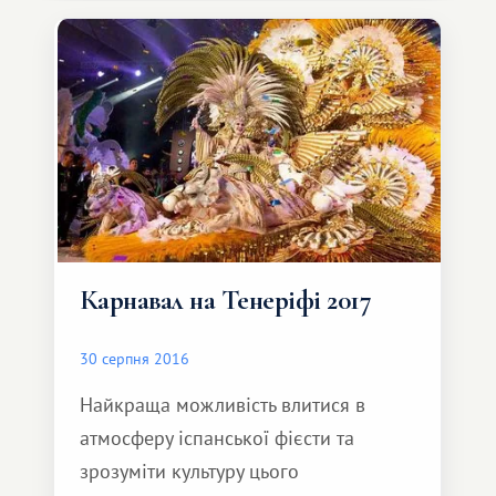
налічується десятки і кожен має свій
рівень складності. Зробивши досить
цікавий і навіть певною мірою
Карнавал на Тенеріфі 2017
30 серпня 2016
Найкраща можливість влитися в
атмосферу іспанської фієсти та
зрозуміти культуру цього