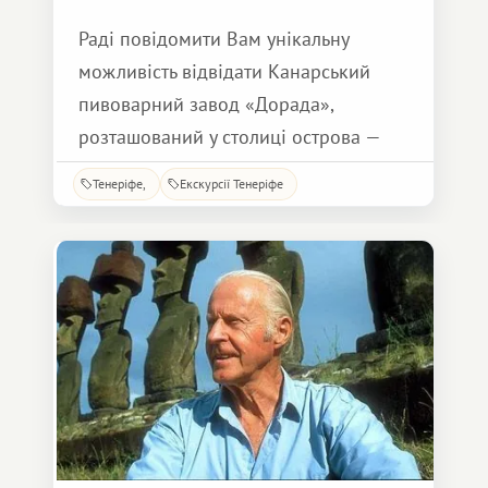
Раді повідомити Вам унікальну
можливість відвідати Канарський
пивоварний завод «Дорада»,
розташований у столиці острова —
Санта Крузе. Усього за 10 ЄВРО у
Тенеріфе
Екскурсії Тенеріфе
супроводі гіда, який пояснює кожен
етап виробництва, Ви можете
здійснити захоплюючу екскурсію,
адаптовану до рівня звичайного
відвідувача, під час якої не складно.