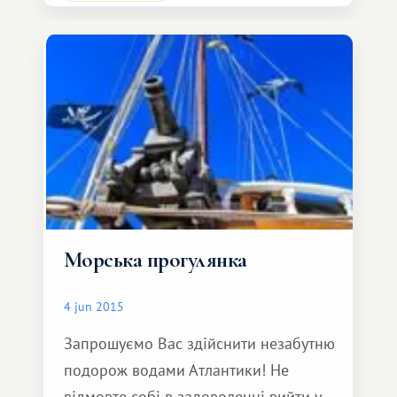
веселощів за вечерею в
середньовічному замку, побувавши на
найемоційнішій екскурсії —
Лицарському турнірі! Всім гостям
видадуть
Морська прогулянка
4 jun 2015
Запрошуємо Вас здійснити незабутню
подорож водами Атлантики! Не
відмовте собі в задоволенні вийти у