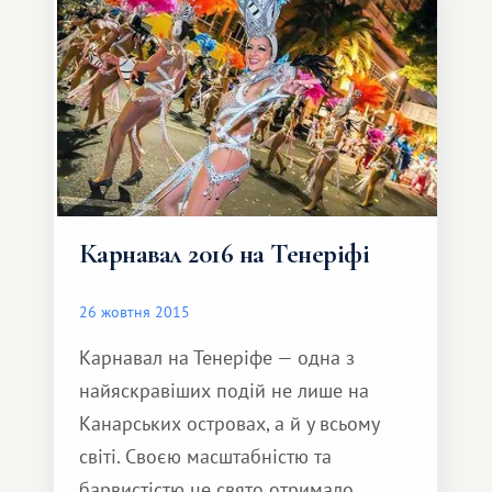
напою абсолютно неповторними! Не
дивно, що Король Карл III завершував
мальвазією свої
Карнавал 2016 на Тенеріфі
26 жовтня 2015
Карнавал на Тенеріфе — одна з
найяскравіших подій не лише на
Канарських островах, а й у всьому
світі. Своєю масштабністю та
барвистістю це свято отримало