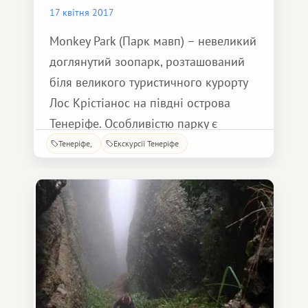
17 квітня 2017
Monkey Park (Парк мавп) – невеликий
доглянутий зоопарк, розташований
біля великого туристичного курорту
Лос Крістіанос на півдні острова
Тенеріфе. Особливістю парку є
можливість зайти в кілька критих
Тенеріфе
Екскурсії Тенеріфе
вольєрів і близько познайомитися з
представниками тваринного світу,
проходячи через які можна
погладити та поспостерігати за
екзотичними життями.