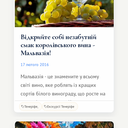
Відкрийте собі незабутній
смак королівського вина -
Мальвазія!
17 лютого 2016
Мальвазія - це знамените у всьому
світі вино, яке роблять із кращих
сортів білого винограду, що росте на
вулканічних ґрунтах Канарських
Тенеріфе
Екскурсії Тенеріфе
островів і перед віджиманням трохи
підв'яленого на сонці. Саме ці два
фактори роблять смакові якості