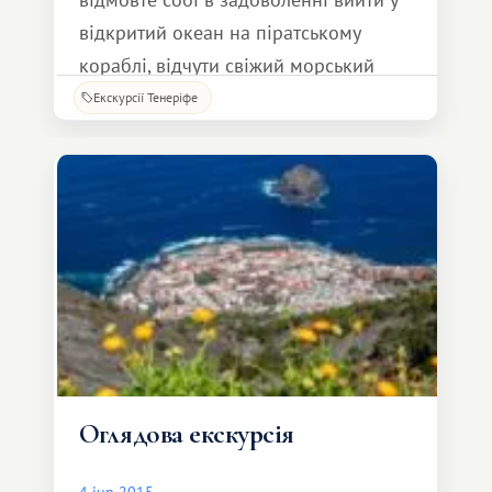
відкритий океан на піратському
кораблі, відчути свіжий морський
вітерець і насолодитися
Екскурсії Тенеріфе
неповторними краєвидами скель Лос
Гігантес! Під керівництвом
досвідченого капітана Ви
відправитеся у захоплюючий
Оглядова екскурсія
4 jun 2015