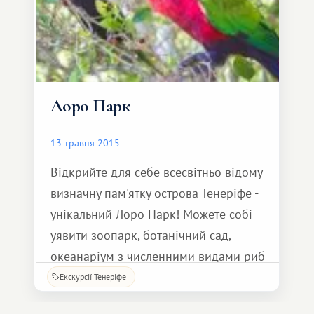
Лоро Парк
13 травня 2015
Відкрийте для себе всесвітньо відому
визначну пам'ятку острова Тенеріфе -
унікальний Лоро Парк! Можете собі
уявити зоопарк, ботанічний сад,
океанаріум з численними видами риб
та прозорим 18-метровим тунелем, у
Екскурсії Тенеріфе
якому плавають 18 жахливих акул, і