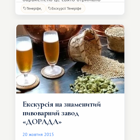
звання найбільшого в Європі,
Тенеріфе
Екскурсії Тенеріфе
посідаючи друге місце після
бразильського карнавалу в Ріо-де-
Жанейро. Карнавальні кортежі йдуть
по всьому острову, але найяскравіше
видовище ви побачите
Екскурсія на знаменитий
пивоварний завод
«ДОРАДА»
20 жовтня 2015