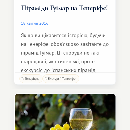
Піраміди Гуімар на Тенеріфе!
18 квітня 2016
Якщо ви цікавитеся історією, будучи
на Тенеріфе, обов'язково завітайте до
пірамід Гуімар. Ці споруди не такі
стародавні, як єгипетські, проте
екскурсія до іспанських пірамід
вийде не менш захоплюючою та
Тенеріфе
Екскурсії Тенеріфе
пізнавальною. Піраміди Гуімар
знаходяться в однойменному місті,
що на південному сході Тенеріфе.
Збереглося всього шість пірамід
східчасто