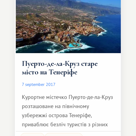
Senora de la Concepcion), знаходиться
в самому серці старих гір
Пуерто-де-ла-Круз старе
місто на Тенеріфе
7 september 2017
Курортне містечко Пуерто-де-ла-Круз
розташоване на північному
узбережжі острова Тенеріфе,
приваблює безліч туристів з різних
куточків світу не тільки своєю