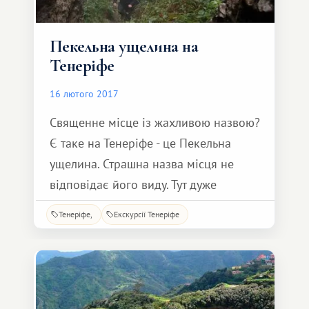
Пекельна ущелина на
Тенеріфе
16 лютого 2017
Священне місце із жахливою назвою?
Є таке на Тенеріфе - це Пекельна
ущелина. Страшна назва місця не
відповідає його виду. Тут дуже
красиво і спокійно – поєднання, яке
Тенеріфе
Екскурсії Тенеріфе
нікого не залишає байдужим. Буйна
рослинність, приголомшливі
природні види, різноманіття птахів і
тварин - все це розташувалося на
ділянці