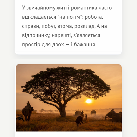
У звичайному житті романтика часто
відкладається "на потім": робота,
справи, побут, втома, розклад. А на
відпочинку, нарешті, з'являється
простір для двох — і бажання
зробити для близької людини щось
особливе. Не обов'язково масштабне,
але тепле і незабутнє :)