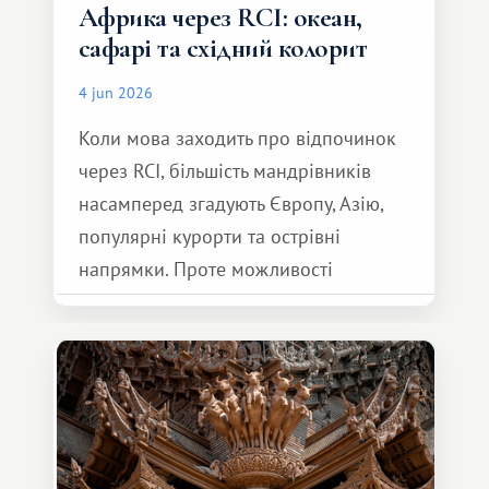
Африка через RCI: океан,
сафарі та східний колорит
4 jun 2026
Коли мова заходить про відпочинок
через RCI, більшість мандрівників
насамперед згадують Європу, Азію,
популярні курорти та острівні
напрямки. Проте можливості
обмінної системи значно ширші.
Серед них є і Африка – континент,
який здатний подарувати зовсім
інший формат подорожі.