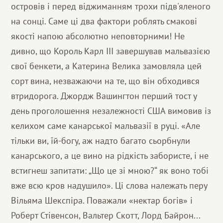
островів і перед віджиманням трохи підв'яленого
на сонці. Саме ці два фактори роблять смакові
якості напою абсолютно неповторними! Не
дивно, що Король Карл III завершував мальвазією
свої бенкети, а Катерина Велика замовляла цей
сорт вина, незважаючи на те, що він обходився
втридорога. Джордж Вашингтон перший тост у
день проголошення незалежності США вимовив із
келихом саме канарської мальвазії в руці. «Але
тільки ви, їй-богу, аж надто багато сьорбнули
канарського, а це вино на рідкість забористе, і не
встигнеш запитати: „Що це зі мною?“ як воно тобі
вже всю кров надушило». Ці слова належать перу
Вільяма Шекспіра. Поважали «нектар богів» і
Роберт Стівенсон, Вальтер Скотт, Лорд Байрон...