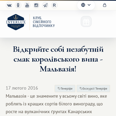
Відкрийте собі незабутній
смак королівського вина -
Клуб
Мальвазія!
Переваги
Партнерам
17 лютого 2016
Тенеріфе
Екскурсії Тенеріфе
Мальвазія - це знамените у всьому світі вино, яке
Благотворительность
роблять із кращих сортів білого винограду, що
росте на вулканічних ґрунтах Канарських