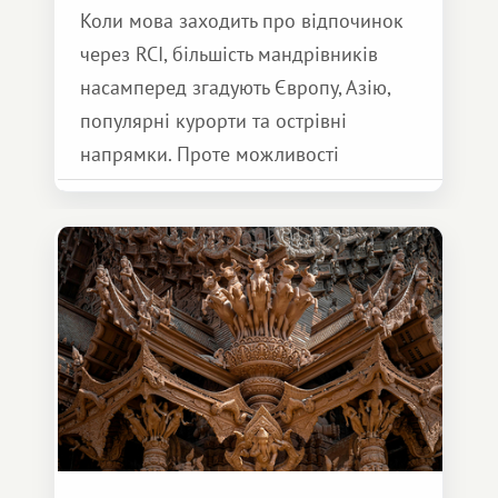
Коли мова заходить про відпочинок
через RCI, більшість мандрівників
насамперед згадують Європу, Азію,
популярні курорти та острівні
напрямки. Проте можливості
обмінної системи значно ширші.
Серед них є і Африка – континент,
який здатний подарувати зовсім
інший формат подорожі.