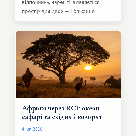
відпочинку, нарешті, з'являється
простір для двох — і бажання
зробити для близької людини щось
особливе. Не обов'язково масштабне,
але тепле і незабутнє :)
Африка через RCI: океан,
сафарі та східний колорит
4 jun 2026