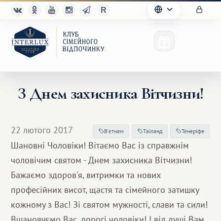
З Днем захисника Вітчизни!
Клуб
22 лютого 2017
В'єтнам
Таїланд
Тенеріфе
Переваги
Шановні Чоловіки! Вітаємо Вас із справжнім
чоловічим святом - Днем захисника Вітчизни!
Партнерам
Бажаємо здоров'я, витримки та нових
Благотворительность
професійних висот, щастя та сімейного затишку
кожному з Вас! Зі святом мужності, слави та сили!
Вшановуємо Вас, дорогі чоловіки! І від душі Вам